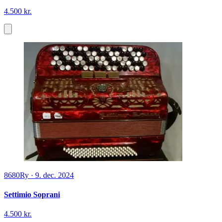
4.500 kr.
8680
Ry
·
9. dec. 2024
Settimio Soprani
4.500 kr.