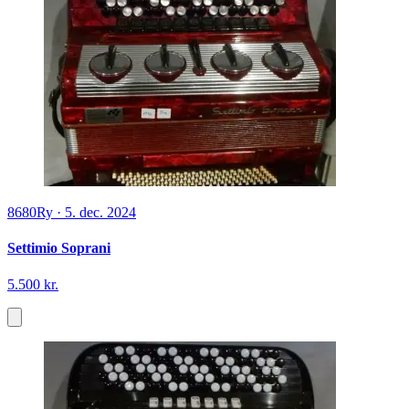
8680
Ry
·
5. dec. 2024
Settimio Soprani
5.500 kr.