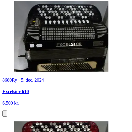
8680
Ry
·
5. dec. 2024
Excelsior 610
6.500 kr.