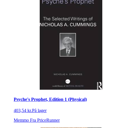
Psyche's Prophet, Edition 1 (Physical)
403,54 kr.
På lager
Memmo
Fra PriceRunner