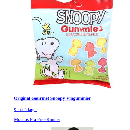
Original Gourmet Snoopy Vingummier
9 kr.
På lager
Motatos
Fra PriceRunner