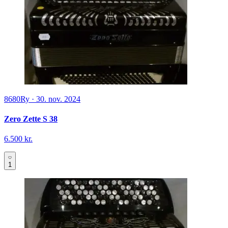
8680
Ry
·
30. nov. 2024
Zero Zette S 38
6.500 kr.
1