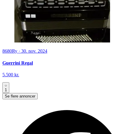
8680
Ry
·
30. nov. 2024
Guerrini Regal
5.500 kr.
1
Se flere annoncer