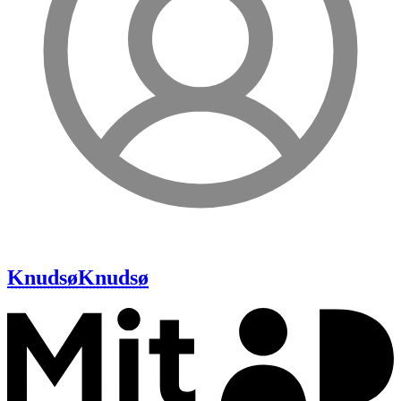
Knudsø
Knudsø