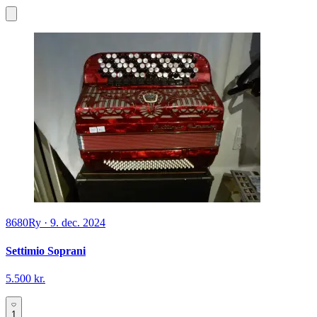
8680
Ry
·
9. dec. 2024
Settimio Soprani
5.500 kr.
1