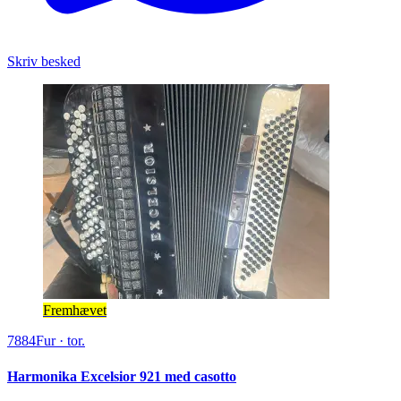
Skriv besked
Fremhævet
7884
Fur
·
tor.
Harmonika Excelsior 921 med casotto