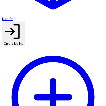
Køb fragt
Opret / log ind