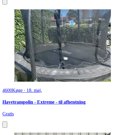
4600
Køge
·
18. maj.
Havetrampolin - Extreme - til afhentning
Gratis