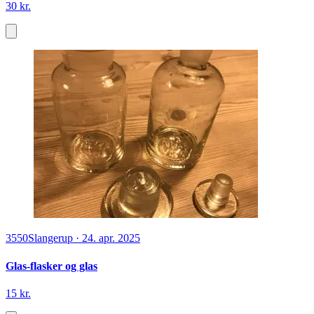
30 kr.
3550
Slangerup
·
24. apr. 2025
Glas-flasker og glas
15 kr.