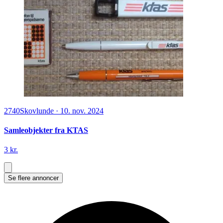
2740
Skovlunde
·
10. nov. 2024
Samleobjekter fra KTAS
3 kr.
Se flere annoncer