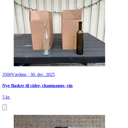
3500
Værløse
·
30. dec. 2025
Nye flasker til cider, champagne, vin
5 kr.