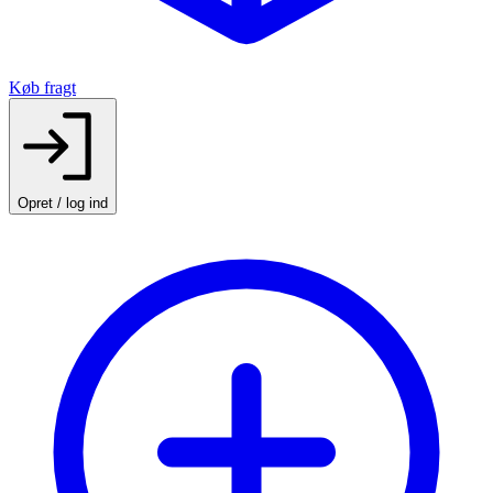
Køb fragt
Opret / log ind