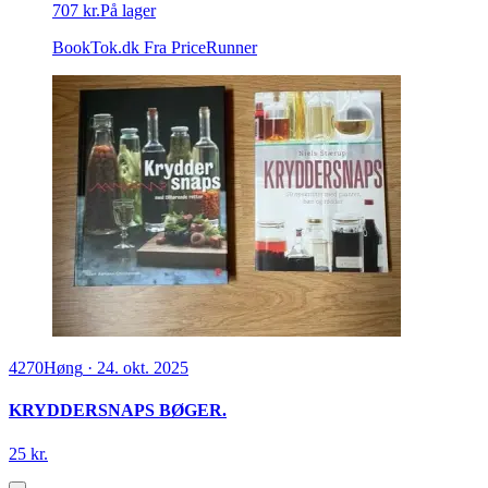
707 kr.
På lager
BookTok.dk
Fra PriceRunner
4270
Høng
·
24. okt. 2025
KRYDDERSNAPS BØGER.
25 kr.