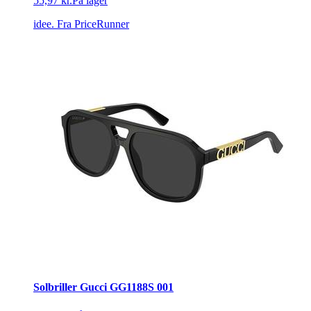
55,97 kr.
På lager
idee.
Fra PriceRunner
Solbriller Gucci GG1188S 001