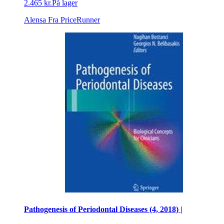
2.465 kr.
På lager
Alensa
Fra PriceRunner
Pathogenesis of Periodontal Diseases (4, 2018) |