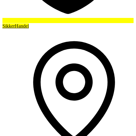
SikkerHandel