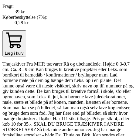
Fragt:
39 kr.
Køberbeskyttelse (
7
%
):
0,28 kr.
Læg i kurv
Thujaskiver Fra MHR trævarer Rå og ubehandlede. Højde 0,3-0,7
cm. Ca. 8 - 9 cm Kan bruges til kreative projekter eller f.eks. som
bordkort til barnedåb / konfirmationer / bryllupper m.m. Lad
børnene male på dem og hænge dem f.eks. op i en plante. Det
kunne også være dit næste visitkort, skriv navn og tlf. nummer på og
giv kunden dette. De kan bruges til kreative formål i skole, sfo eller
børnehaven, som f.eks. til jul, kan børnene lave juledekorationer,
male, sætte et billede på af konen, manden, kærsten eller børnene.
Som man kan se på billedet, så kan man også selv lave koglenisser,
og bruge dem som fod. Jeg har flere end på billedet, så skriv hvor
mange du ønsker at købe. Har 111 stk. tilbage. Pris pr. stk. 4,- eller
køb 10 for 35,-. SKAL DU BRUGE TRÆSKIVER I ANDRE
STØRRELSER? Så tjek mine andre annoncer. Jeg har mange
forskellige størrelser - både Eg, Thuja og Birk. Kan sendes eller