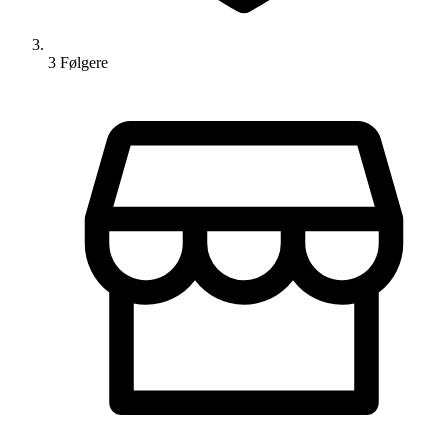
3
Følger
e