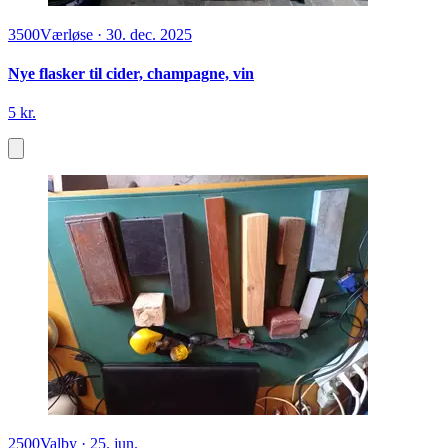
3500
Værløse
·
30. dec. 2025
Nye flasker til cider, champagne, vin
5 kr.
2500
Valby
·
25. jun.