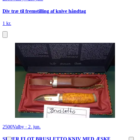
Div træ til fremstilling af knive håndtag
1 kr.
2500
Valby
·
2. jun.
SUPER FLOT BRUSLETTO KNIV MED ÆSKE