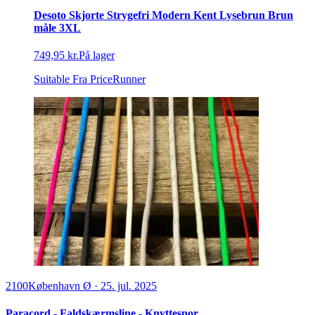
Desoto Skjorte Strygefri Modern Kent Lysebrun Brun
måle 3XL
749,95 kr.
På lager
Suitable
Fra PriceRunner
2100
København Ø
·
25. jul. 2025
Paracord - Faldskærmsline - Knyttesnor