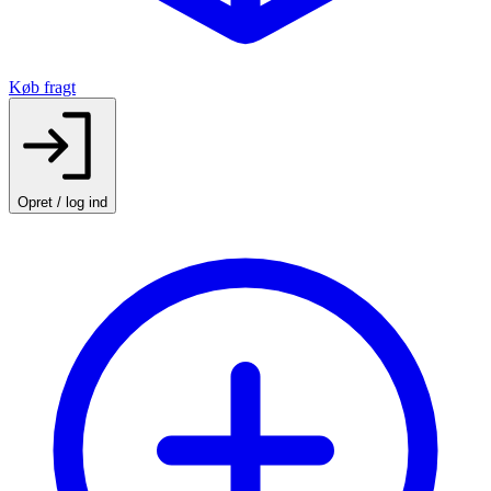
Køb fragt
Opret / log ind