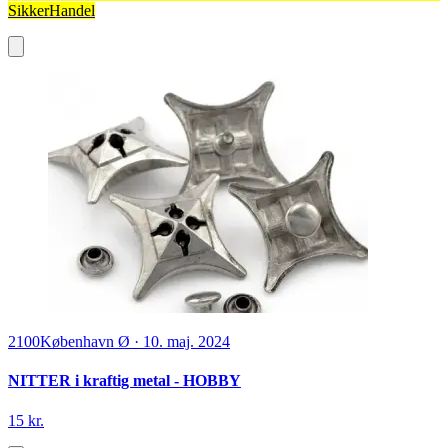
SikkerHandel
2100
København Ø
·
10. maj. 2024
NITTER i kraftig metal - HOBBY
15 kr.