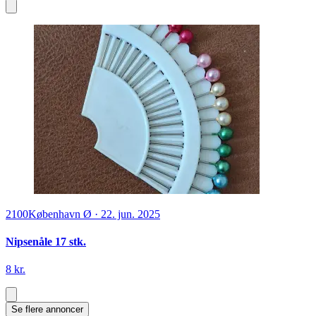
2100
København Ø
·
22. jun. 2025
Nipsenåle 17 stk.
8 kr.
Se flere annoncer