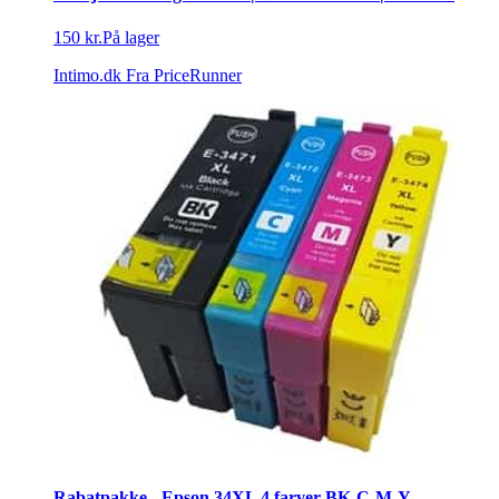
150 kr.
På lager
Intimo.dk
Fra PriceRunner
Rabatpakke - Epson 34XL 4 farver BK-C-M-Y