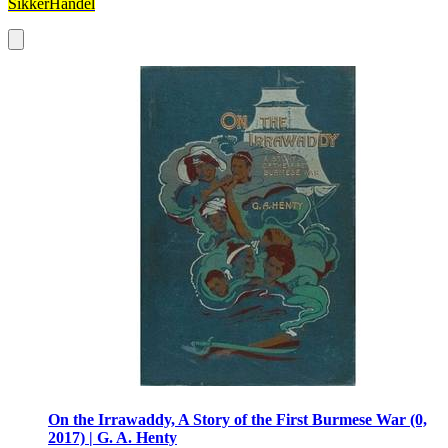
SikkerHandel
On the Irrawaddy, A Story of the First Burmese War (0,
2017) | G. A. Henty