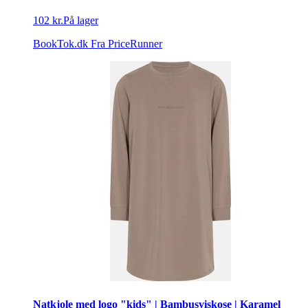
102 kr.
På lager
BookTok.dk
Fra PriceRunner
Natkjole med logo "kids" | Bambusviskose | Karamel