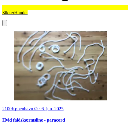
SikkerHandel
2100
København Ø
·
6. jun. 2025
Hvid faldskærmsline - paracord