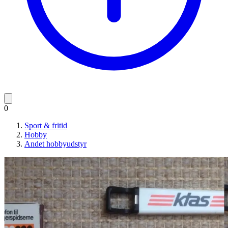
0
Sport & fritid
Hobby
Andet hobbyudstyr