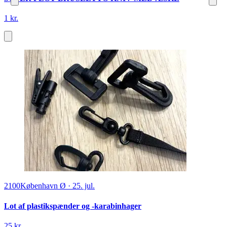
1 kr.
2100
København Ø
·
25. jul.
Lot af plastikspænder og -karabinhager
25 kr.