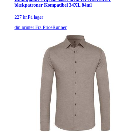
blækpatroner Kompatibel 34XL 84ml
227 kr.
På lager
din printer
Fra PriceRunner