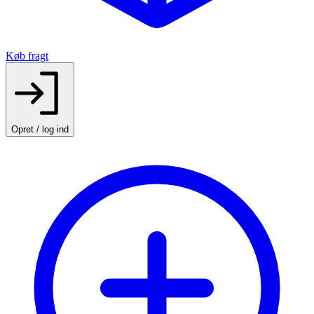
Køb fragt
Opret / log ind