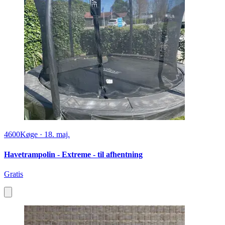
4600
Køge
·
18. maj.
Havetrampolin - Extreme - til afhentning
Gratis