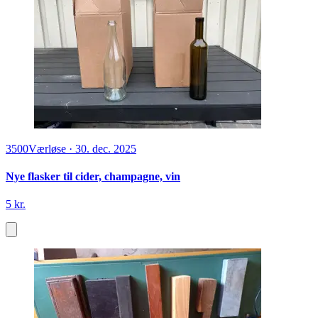
3500
Værløse
·
30. dec. 2025
Nye flasker til cider, champagne, vin
5 kr.