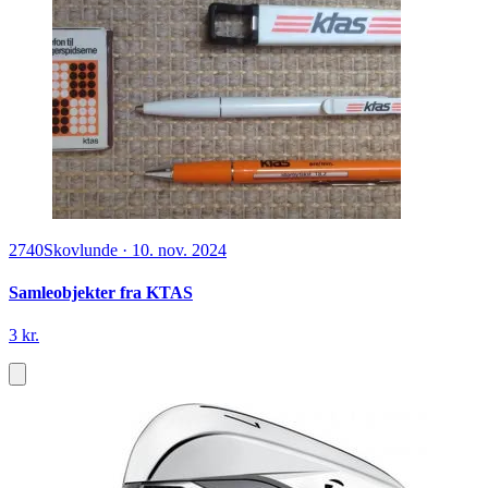
2740
Skovlunde
·
10. nov. 2024
Samleobjekter fra KTAS
3 kr.