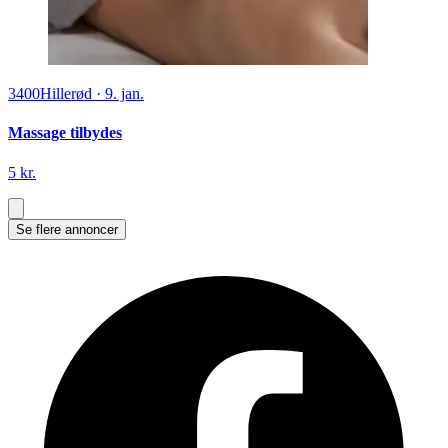
3400
Hillerød
·
9. jan.
Massage tilbydes
5 kr.
Se flere annoncer