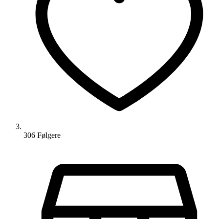
306
Følger
e