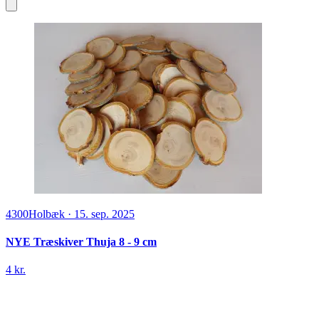
4300
Holbæk
·
15. sep. 2025
NYE Træskiver Thuja 8 - 9 cm
4 kr.