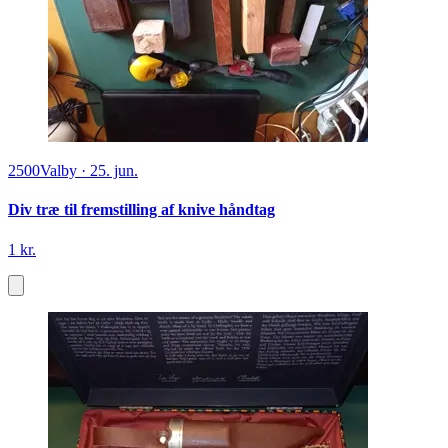
2500
Valby
·
25. jun.
Div træ til fremstilling af knive håndtag
1 kr.