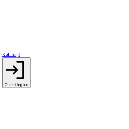
Køb fragt
Opret / log ind