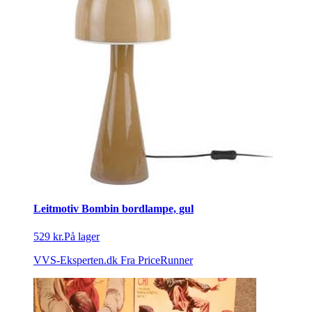
Leitmotiv Bombin bordlampe, gul
529 kr.
På lager
VVS-Eksperten.dk
Fra PriceRunner