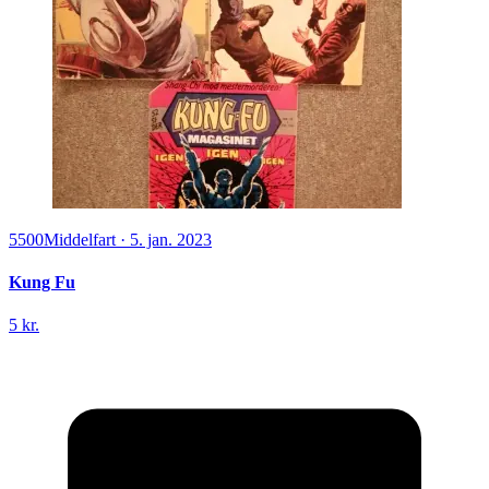
5500
Middelfart
·
5. jan. 2023
Kung Fu
5 kr.