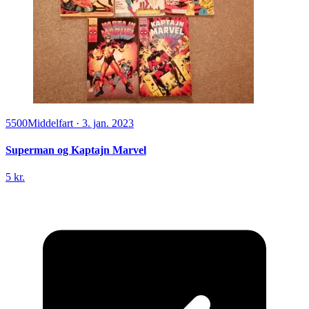
5500
Middelfart
·
3. jan. 2023
Superman og Kaptajn Marvel
5 kr.