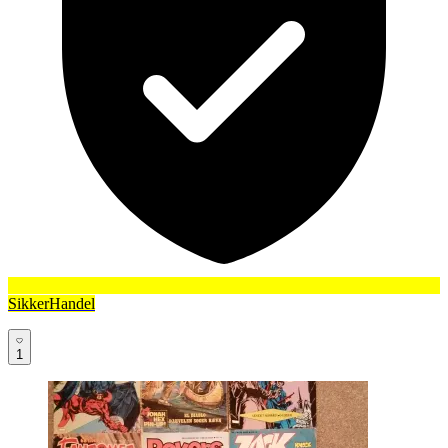
SikkerHandel
1