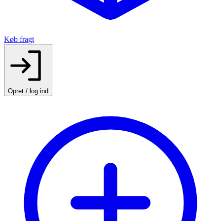
Køb fragt
Opret / log ind