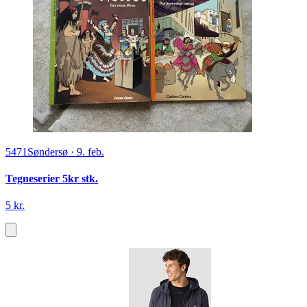
5471
Søndersø
·
9. feb.
Tegneserier 5kr stk.
5 kr.