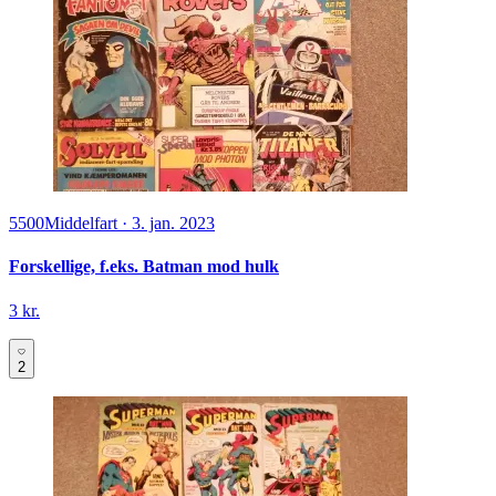
5500
Middelfart
·
3. jan. 2023
Forskellige, f.eks. Batman mod hulk
3 kr.
2