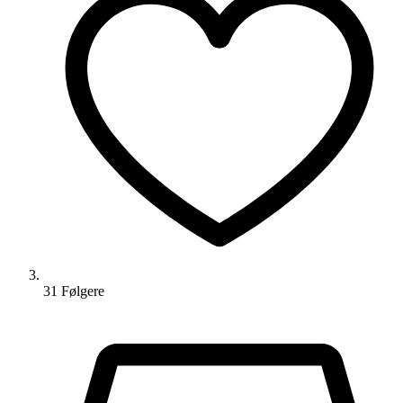
31
Følger
e