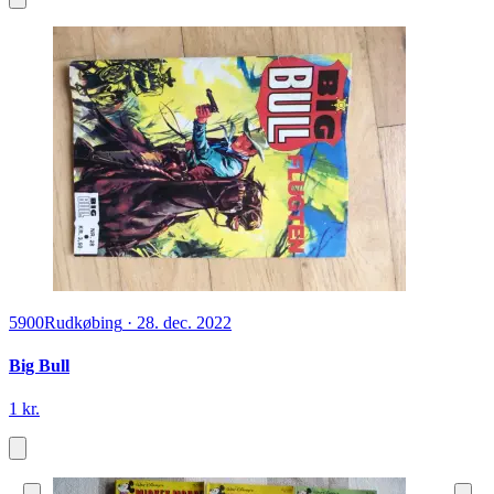
5900
Rudkøbing
·
28. dec. 2022
Big Bull
1 kr.