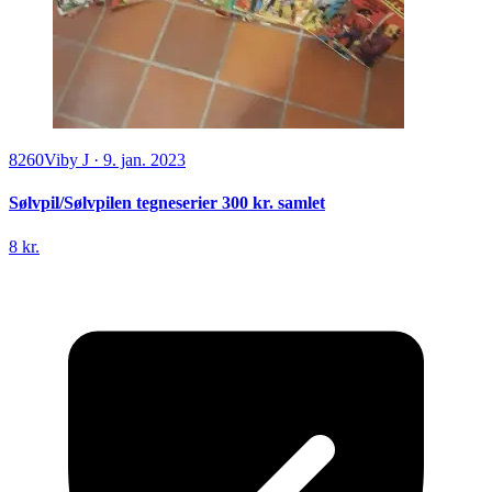
8260
Viby J
·
9. jan. 2023
Sølvpil/Sølvpilen tegneserier 300 kr. samlet
8 kr.