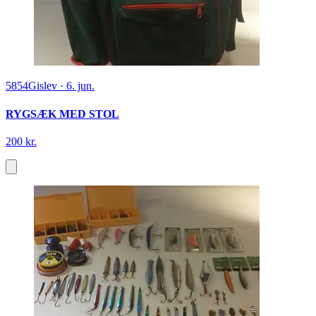
5854
Gislev
·
6. jun.
RYGSÆK MED STOL
200 kr.