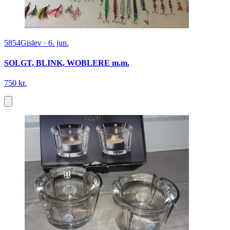
5854
Gislev
·
6. jun.
SOLGT, BLINK, WOBLERE m.m.
750 kr.