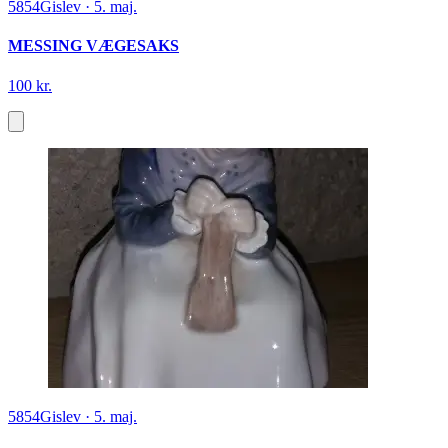
5854
Gislev
·
5. maj.
MESSING VÆGESAKS
100 kr.
5854
Gislev
·
5. maj.