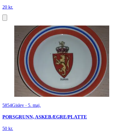
20 kr.
5854
Gislev
·
5. maj.
PORSGRUNN, ASKEBÆGRE/PLATTE
50 kr.