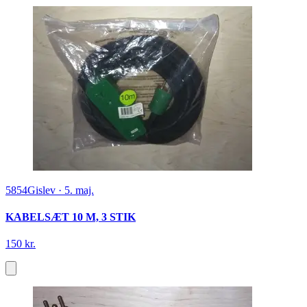
5854
Gislev
·
5. maj.
KABELSÆT 10 M, 3 STIK
150 kr.