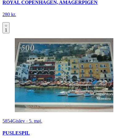
ROYAL COPENHAGEN, AMAGERPIGEN
280 kr.
1
5854
Gislev
·
5. maj.
PUSLESPIL