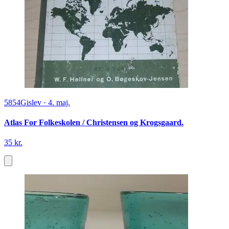
5854
Gislev
·
4. maj.
Atlas For Folkeskolen / Christensen og Krogsgaard.
35 kr.