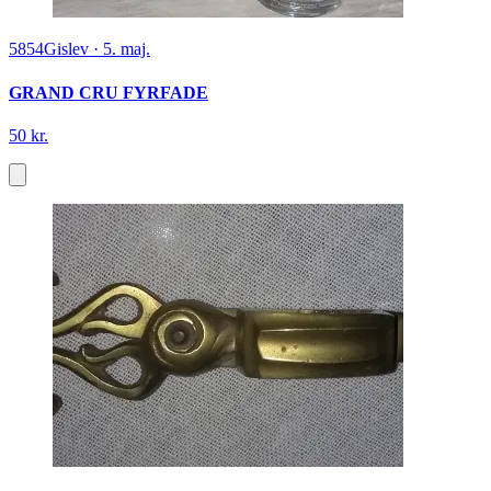
5854
Gislev
·
5. maj.
GRAND CRU FYRFADE
50 kr.