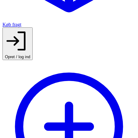
Køb fragt
Opret / log ind