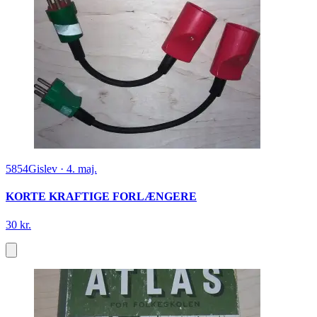
5854
Gislev
·
4. maj.
KORTE KRAFTIGE FORLÆNGERE
30 kr.