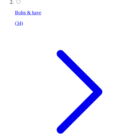
Bolig & have
(34)