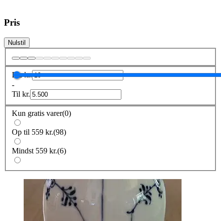
Pris
Nulstil
Fra
kr.
-
Til
kr.
Kun gratis varer
(
0
)
Op til 559 kr.
(
98
)
Mindst 559 kr.
(
6
)