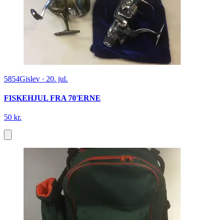
5854
Gislev
·
20. jul.
FISKEHJUL FRA 70'ERNE
50 kr.