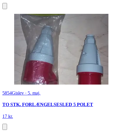
5854
Gislev
·
5. maj.
TO STK. FORLÆNGELSESLED 5 POLET
17 kr.