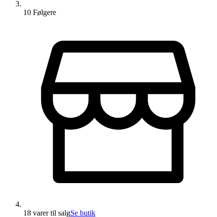
10
Følger
e
18 varer
til salg
Se butik