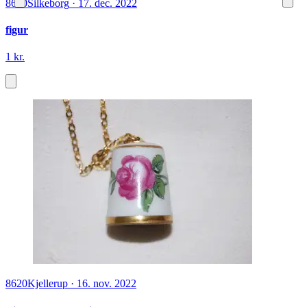
8600
Silkeborg
·
17. dec. 2022
figur
1 kr.
8620
Kjellerup
·
16. nov. 2022