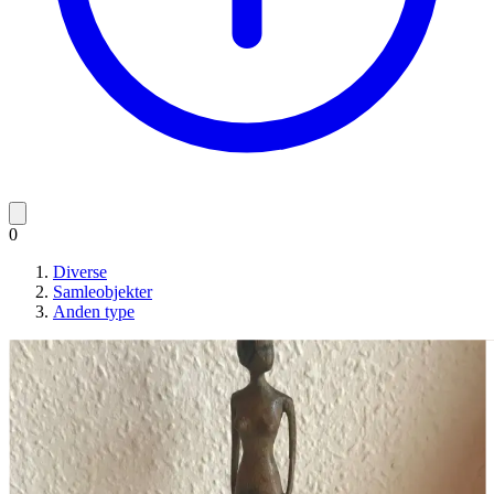
0
Diverse
Samleobjekter
Anden type