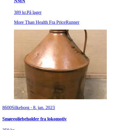
NMN
389 kr.
På lager
More Than Health
Fra PriceRunner
8600
Silkeborg
·
8. jan. 2023
Smøreoliebeholder fra lokomotiv