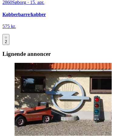
2860
Søborg
·
15. apr.
Kobberbarre/kobber
575 kr.
2
Lignende annoncer