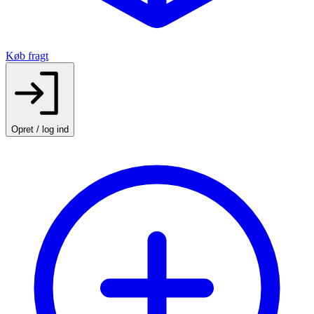
Køb fragt
Opret / log ind