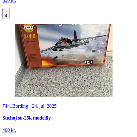
350 kr.
4
7441
Bording
·
24. jul. 2025
Suchoj su-25k modelfly
400 kr.