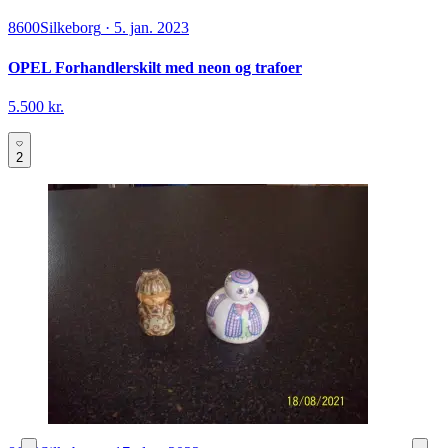
8600
Silkeborg
·
5. jan. 2023
OPEL Forhandlerskilt med neon og trafoer
5.500 kr.
2