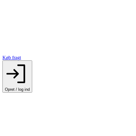
Køb fragt
Opret / log ind