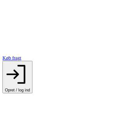
Køb fragt
Opret / log ind