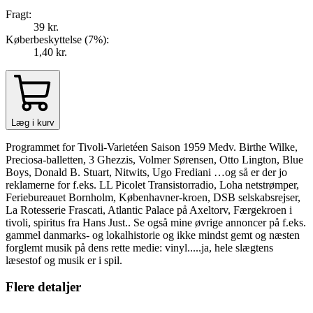
Fragt:
39 kr.
Køberbeskyttelse (
7
%
):
1,40 kr.
Læg i kurv
Programmet for Tivoli-Varietéen Saison 1959 Medv. Birthe Wilke,
Preciosa-balletten, 3 Ghezzis, Volmer Sørensen, Otto Lington, Blue
Boys, Donald B. Stuart, Nitwits, Ugo Frediani …og så er der jo
reklamerne for f.eks. LL Picolet Transistorradio, Loha netstrømper,
Feriebureauet Bornholm, Københavner-kroen, DSB selskabsrejser,
La Rotesserie Frascati, Atlantic Palace på Axeltorv, Færgekroen i
tivoli, spiritus fra Hans Just.. Se også mine øvrige annoncer på f.eks.
gammel danmarks- og lokalhistorie og ikke mindst gemt og næsten
forglemt musik på dens rette medie: vinyl.....ja, hele slægtens
læsestof og musik er i spil.
Flere detaljer