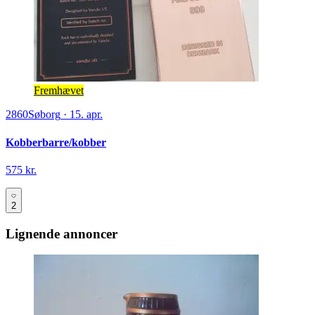
Fremhævet
2860
Søborg
·
15. apr.
Kobberbarre/kobber
575 kr.
2
Lignende annoncer