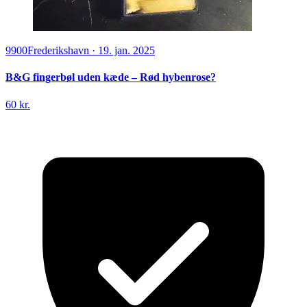
9900
Frederikshavn
·
19. jan. 2025
B&G fingerbøl uden kæde – Rød hybenrose?
60 kr.