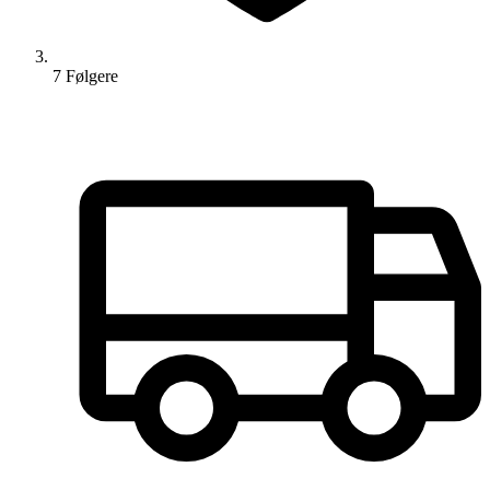
7
Følger
e