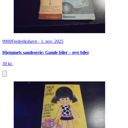
9900
Frederikshavn
·
1. nov. 2025
Hjemmets samleserie: Gamle biler – nye biler
30 kr.