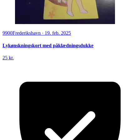
9900
Frederikshavn
·
19. feb. 2025
Lykønskningskort med påklædningsdukke
25 kr.