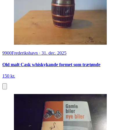
9900
Frederikshavn
·
31. dec. 2025
Old malt Cask whiskykande formet som trætønde
150 kr.