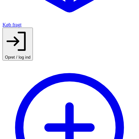
Køb fragt
Opret / log ind