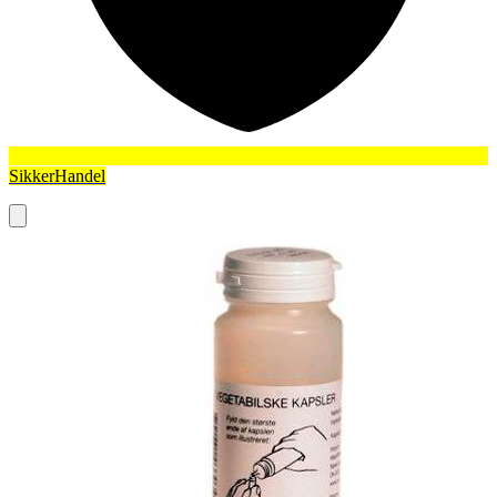
SikkerHandel