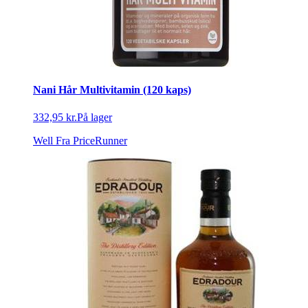
Nani Hår Multivitamin (120 kaps)
332,95 kr.
På lager
Well
Fra PriceRunner