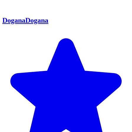
Dogana
Dogana