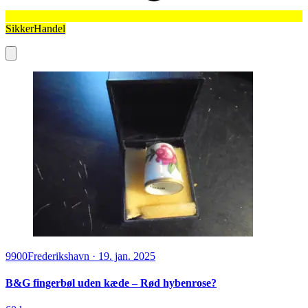
SikkerHandel
9900
Frederikshavn
·
19. jan. 2025
B&G fingerbøl uden kæde – Rød hybenrose?