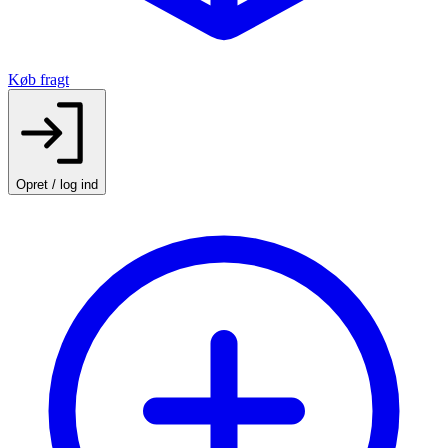
Køb fragt
Opret / log ind