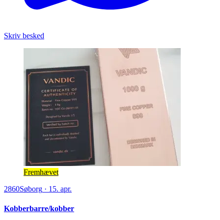
Skriv besked
Fremhævet
2860
Søborg
·
15. apr.
Kobberbarre/kobber