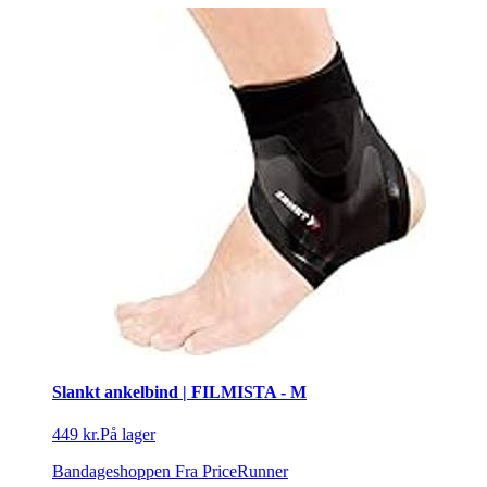
Slankt ankelbind | FILMISTA - M
449 kr.
På lager
Bandageshoppen
Fra PriceRunner