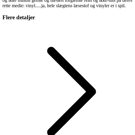
og ikke mindst gemte og næsten forglemte Hits og ikke-hits på deres
rette medie: vinyl.....ja, hele slægtens læsestof og vinyler er i spil.
Flere detaljer