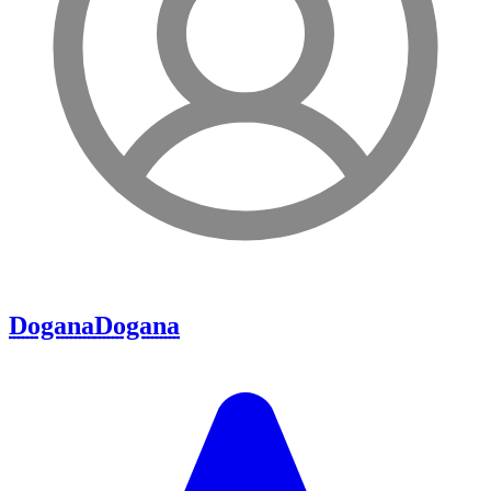
Dogana
Dogana