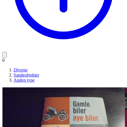
0
Diverse
Samleobjekter
Anden type