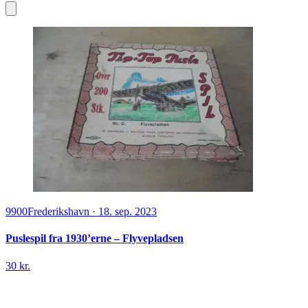
9900
Frederikshavn
·
18. sep. 2023
Puslespil fra 1930’erne – Flyvepladsen
30 kr.