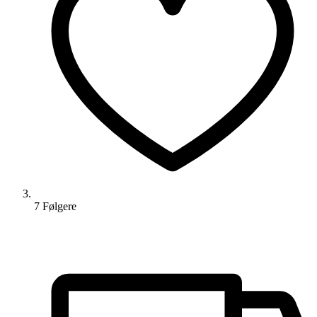
7
Følger
e