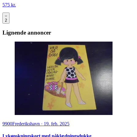
575 kr.
2
Lignende annoncer
9900
Frederikshavn
·
19. feb. 2025
Lykønskningskort med påklædningsdukke