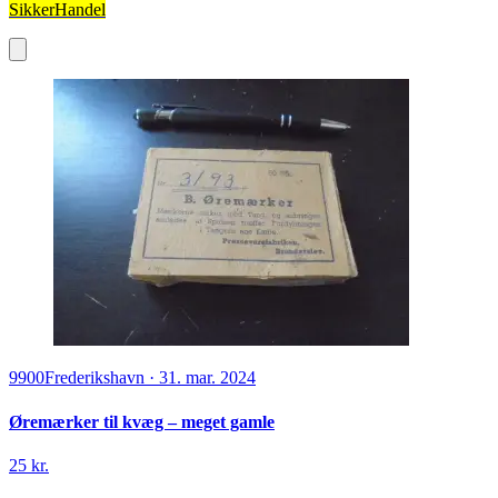
SikkerHandel
9900
Frederikshavn
·
31. mar. 2024
Øremærker til kvæg – meget gamle
25 kr.