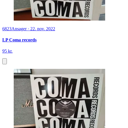
6823
Ansager
·
22. nov. 2022
LP Coma records
95 kr.