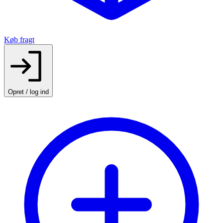
Køb fragt
Opret / log ind