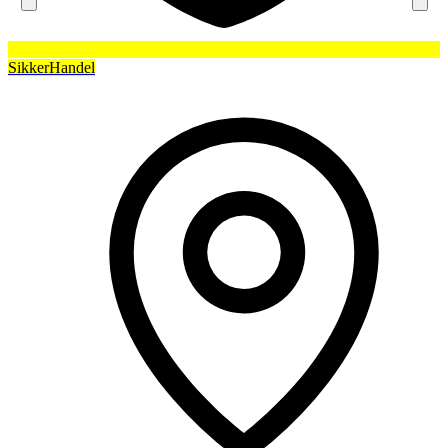
SikkerHandel