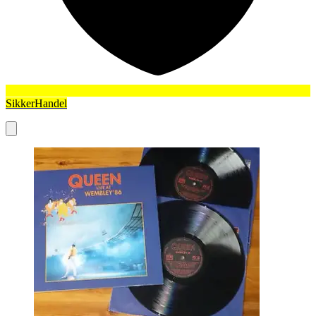
SikkerHandel