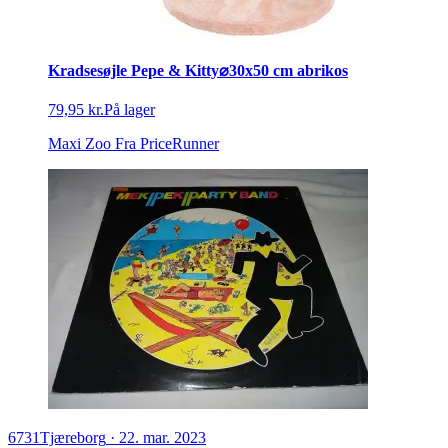
Kradsesøjle Pepe & Kitty⌀30x50 cm abrikos
79,95 kr.
På lager
Maxi Zoo
Fra PriceRunner
6731
Tjæreborg
·
22. mar. 2023