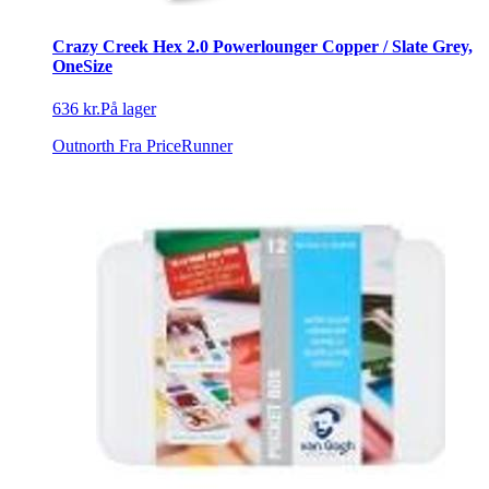
Crazy Creek Hex 2.0 Powerlounger Copper / Slate Grey,
OneSize
636 kr.
På lager
Outnorth
Fra PriceRunner