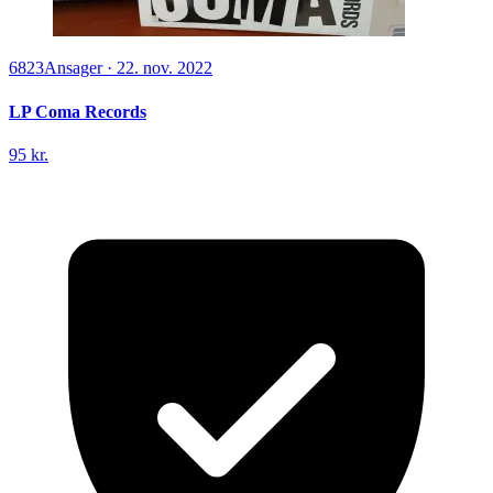
6823
Ansager
·
22. nov. 2022
LP Coma Records
95 kr.