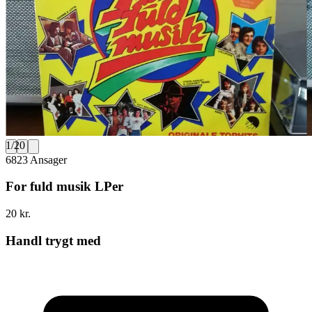
1
/
20
6823 Ansager
For fuld musik LPer
20 kr.
Handl trygt med