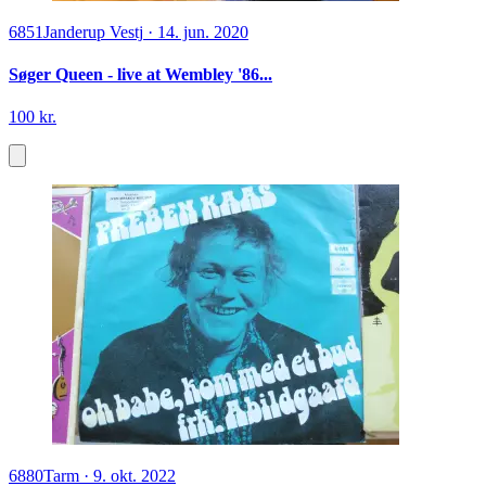
6851
Janderup Vestj
·
14. jun. 2020
Søger Queen - live at Wembley '86...
100 kr.
6880
Tarm
·
9. okt. 2022