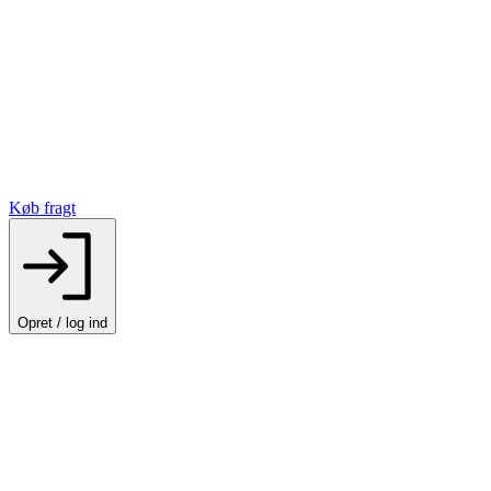
Køb fragt
Opret / log ind