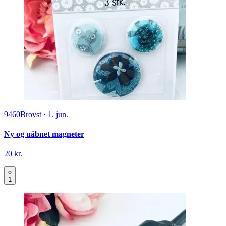
9460
Brovst
·
1. jun.
Ny og uåbnet magneter
20 kr.
1