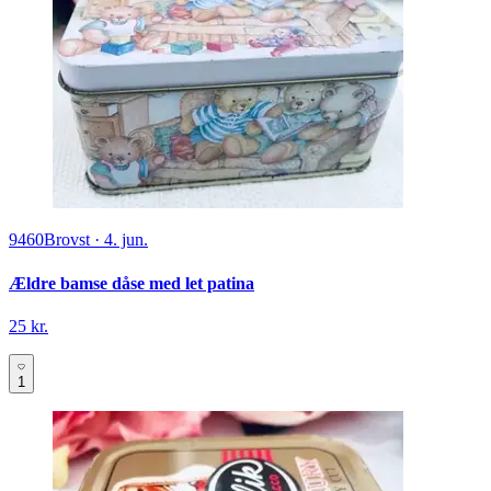
9460
Brovst
·
4. jun.
Ældre bamse dåse med let patina
25 kr.
1