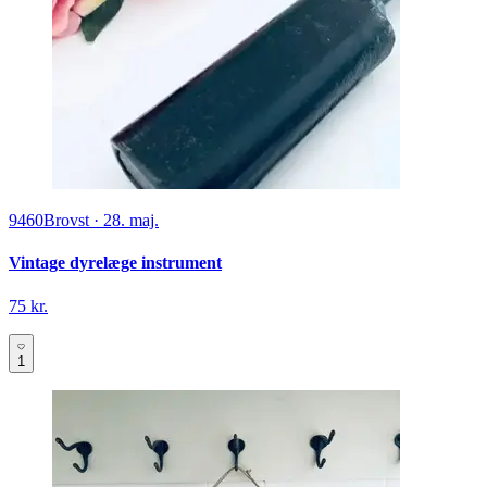
9460
Brovst
·
28. maj.
Vintage dyrelæge instrument
75 kr.
1