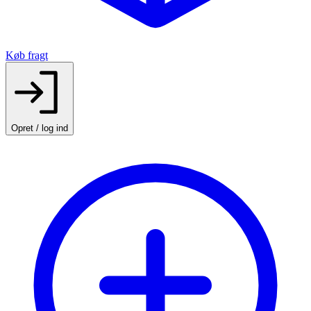
Køb fragt
Opret / log ind