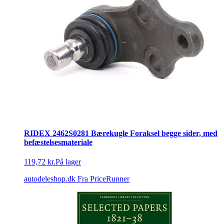
RIDEX 2462S0281 Bærekugle Foraksel begge sider, med
befæstelsesmateriale
119,72 kr.
På lager
autodeleshop.dk
Fra PriceRunner