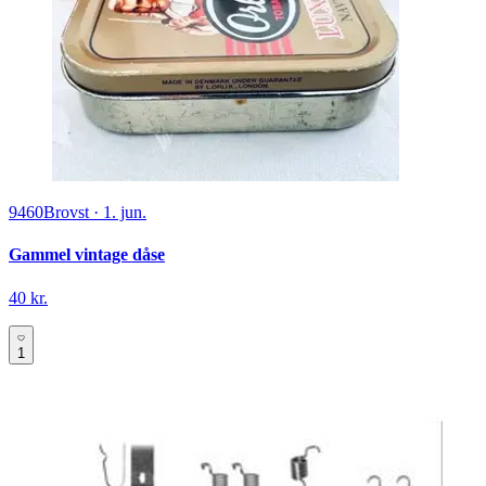
9460
Brovst
·
1. jun.
Gammel vintage dåse
40 kr.
1