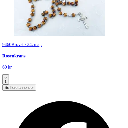
9460
Brovst
·
24. maj.
Rosenkrans
60 kr.
1
Se flere annoncer