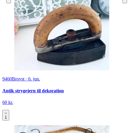
9460
Brovst
·
6. jun.
Antik strygejern til dekoration
60 kr.
1