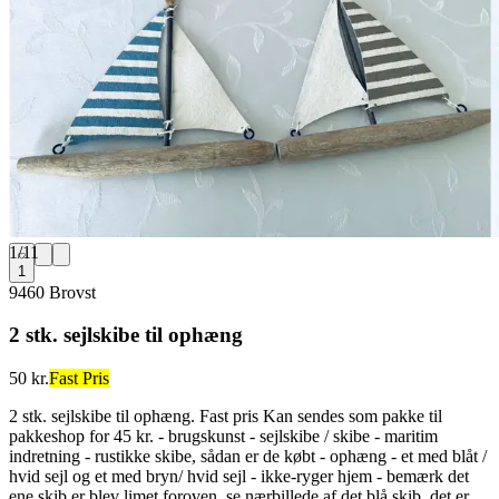
1
/
11
1
9460 Brovst
2 stk. sejlskibe til ophæng
50 kr.
Fast Pris
2 stk. sejlskibe til ophæng. Fast pris Kan sendes som pakke til
pakkeshop for 45 kr. - brugskunst - sejlskibe / skibe - maritim
indretning - rustikke skibe, sådan er de købt - ophæng - et med blåt /
hvid sejl og et med bryn/ hvid sejl - ikke-ryger hjem - bemærk det
ene skib er blev limet foroven, se nærbillede af det blå skib, det er