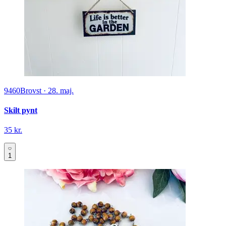
9460
Brovst
·
28. maj.
Skilt pynt
35 kr.
1