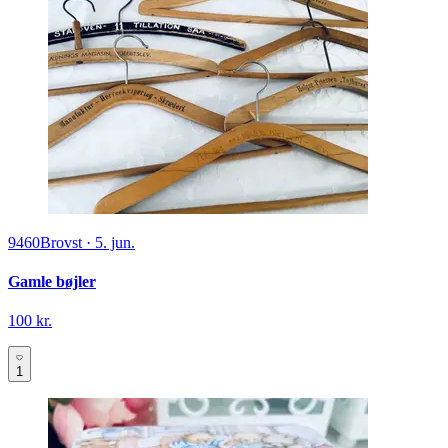
9460
Brovst
·
5. jun.
Gamle bøjler
100 kr.
1