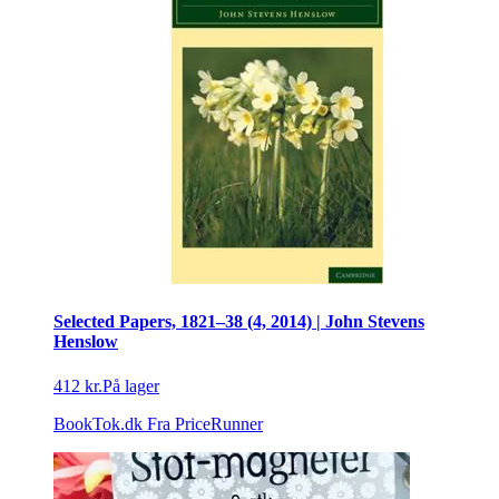
Selected Papers, 1821–38 (4, 2014) | John Stevens
Henslow
412 kr.
På lager
BookTok.dk
Fra PriceRunner