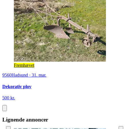
Fremhævet
9560
Hadsund
·
31. mar.
Dekorativ plov
500 kr.
Lignende annoncer