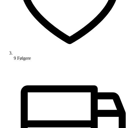
9
Følger
e