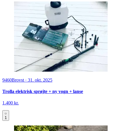
9460
Brovst
·
31. okt. 2025
Trolla elektrisk sprøjte + ny vogn + lanse
1.400 kr.
1