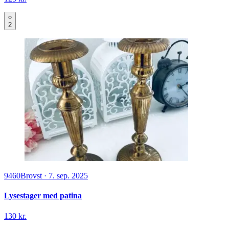
2
9460
Brovst
·
7. sep. 2025
Lysestager med patina
130 kr.