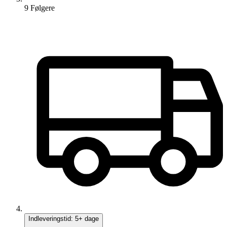
9
Følger
e
Indleveringstid:
5+ dage