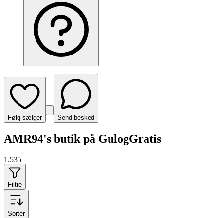
Følg sælger
Send besked
AMR94's butik på GulogGratis
1.535
Filtre
Sortér