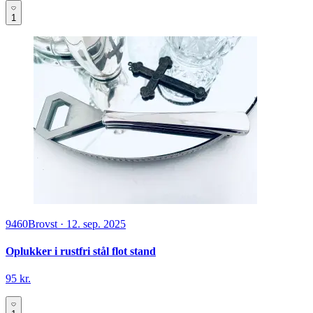
1
9460
Brovst
·
12. sep. 2025
Oplukker i rustfri stål flot stand
95 kr.