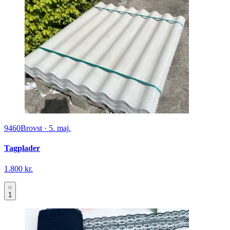
9460
Brovst
·
5. maj.
Tagplader
1.800 kr.
1