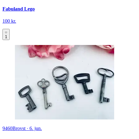
Fabuland Lego
100 kr.
1
9460
Brovst
·
6. jun.