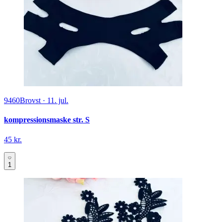
9460
Brovst
·
11. jul.
kompressionsmaske str. S
45 kr.
1