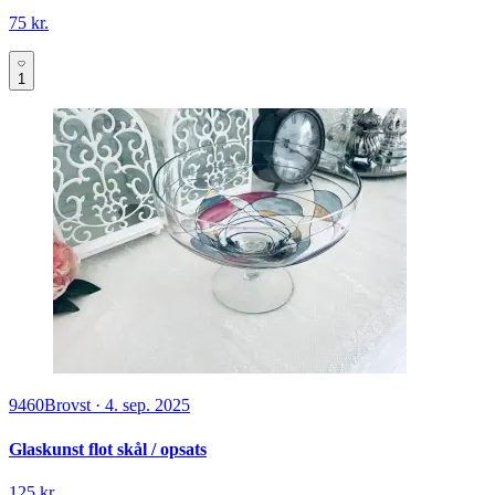
75 kr.
1
9460
Brovst
·
4. sep. 2025
Glaskunst flot skål / opsats
125 kr.