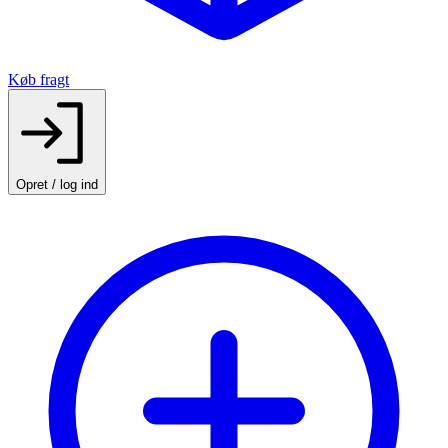
Køb fragt
Opret / log ind