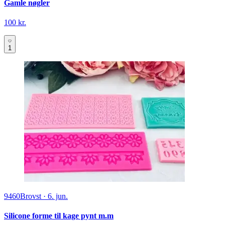
Gamle nøgler
100 kr.
1
9460
Brovst
·
6. jun.
Silicone forme til kage pynt m.m