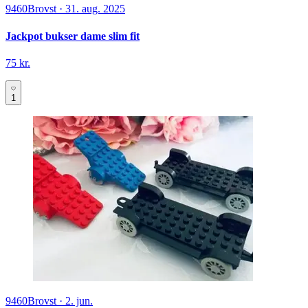
9460
Brovst
·
31. aug. 2025
Jackpot bukser dame slim fit
75 kr.
1
9460
Brovst
·
2. jun.