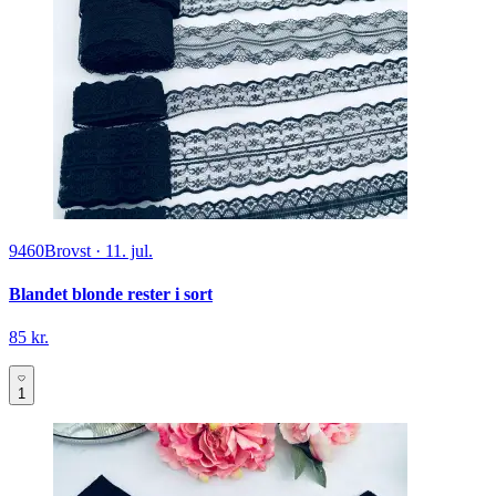
9460
Brovst
·
11. jul.
Blandet blonde rester i sort
85 kr.
1