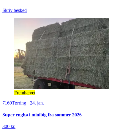
Skriv besked
Fremhævet
7160
Tørring
·
24. jan.
Super enghø i minibig fra sommer 2026
300 kr.