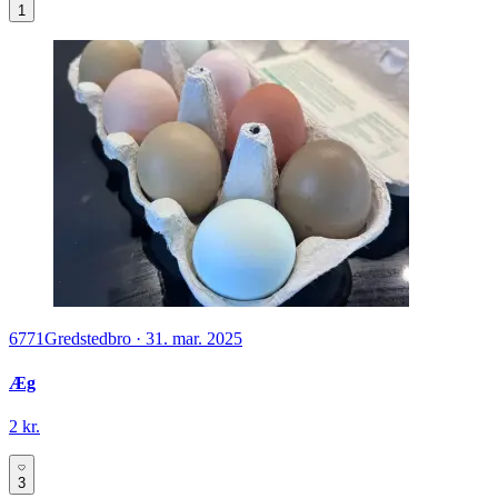
1
6771
Gredstedbro
·
31. mar. 2025
Æg
2 kr.
3