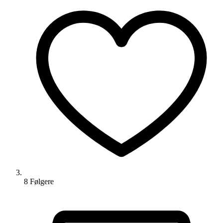
8
Følger
e