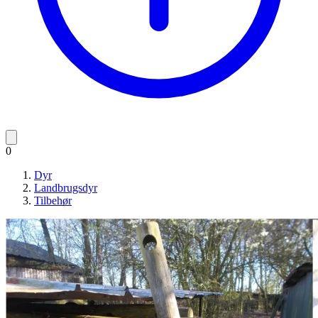
0
Dyr
Landbrugsdyr
Tilbehør