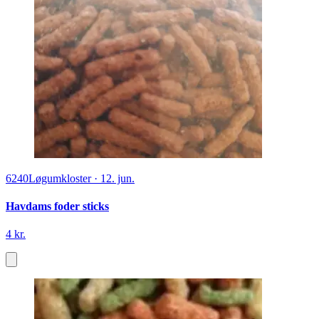
6240
Løgumkloster
·
12. jun.
Havdams foder sticks
4 kr.