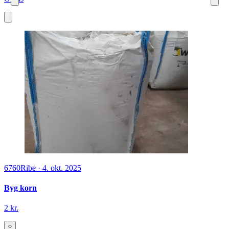
6760
Ribe
·
4. okt. 2025
Byg korn
2 kr.