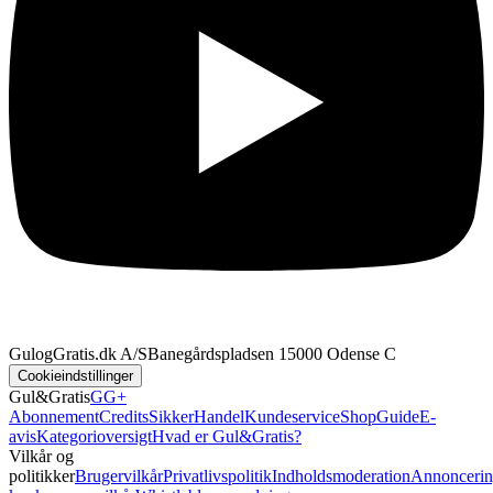
GulogGratis.dk A/S
Banegårdspladsen 1
5000 Odense C
Cookieindstillinger
Gul&Gratis
GG+
Abonnement
Credits
SikkerHandel
Kundeservice
Shop
Guide
E-
avis
Kategorioversigt
Hvad er Gul&Gratis?
Vilkår og
politikker
Brugervilkår
Privatlivspolitik
Indholdsmoderation
Annoncerin