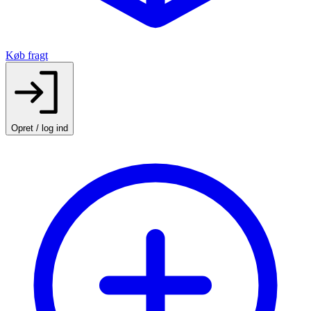
Køb fragt
Opret / log ind