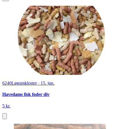
6240
Løgumkloster
·
15. jun.
Havedams fisk foder div
5 kr.