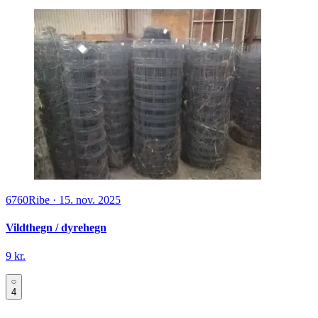
6760
Ribe
·
15. nov. 2025
Vildthegn / dyrehegn
9 kr.
4