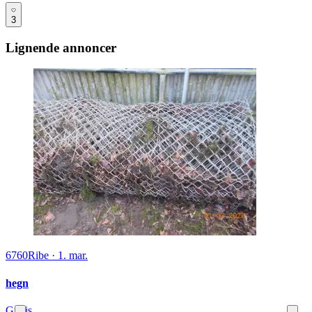
3
Lignende annoncer
6760
Ribe
·
1. mar.
hegn
Gratis