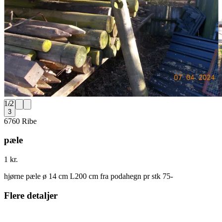
1
/
2
3
6760 Ribe
pæle
1 kr.
hjørne pæle ø 14 cm L200 cm fra podahegn pr stk 75-
Flere detaljer