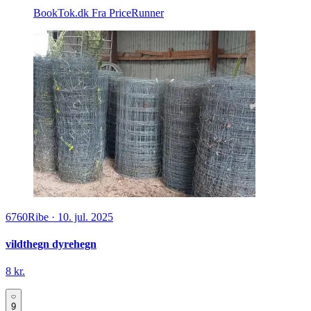
BookTok.dk
Fra PriceRunner
6760
Ribe
·
10. jul. 2025
vildthegn dyrehegn
8 kr.
9