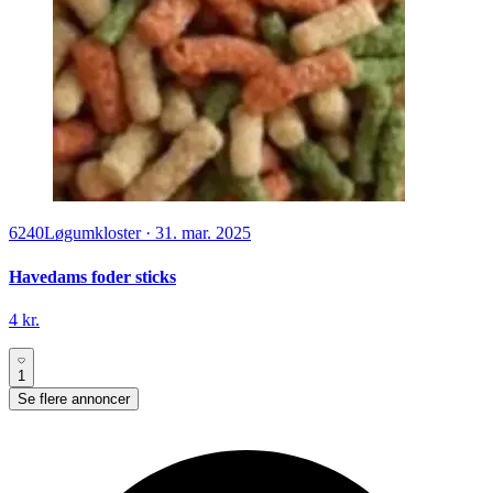
6240
Løgumkloster
·
31. mar. 2025
Havedams foder sticks
4 kr.
1
Se flere annoncer