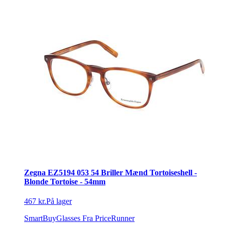
Zegna EZ5194 053 54 Briller Mænd Tortoiseshell -
Blonde Tortoise - 54mm
467 kr.
På lager
SmartBuyGlasses
Fra PriceRunner