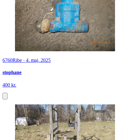
6760
Ribe
·
4. maj. 2025
stophane
400 kr.