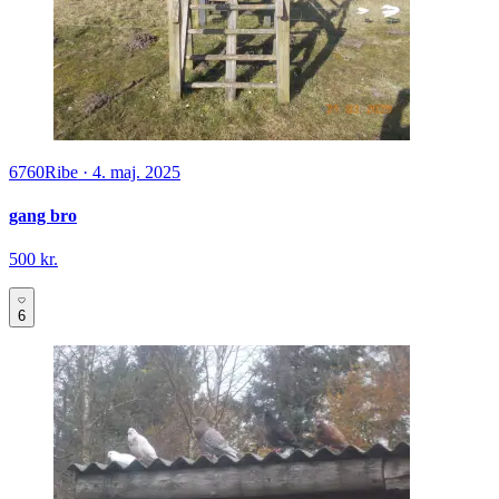
6760
Ribe
·
4. maj. 2025
gang bro
500 kr.
6