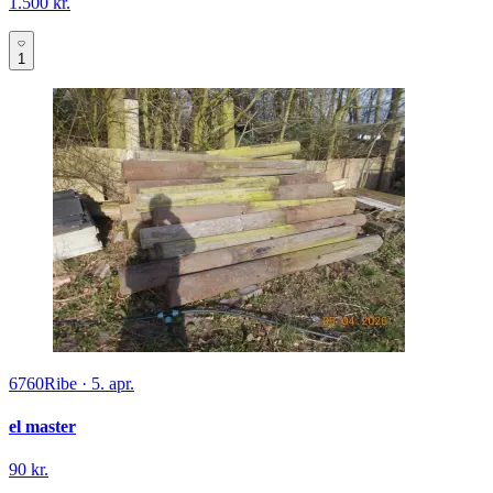
1.500 kr.
1
6760
Ribe
·
5. apr.
el master
90 kr.