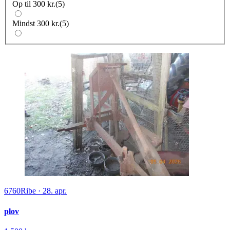
Op til 300 kr.
(
5
)
Mindst 300 kr.
(
5
)
6760
Ribe
·
28. apr.
plov