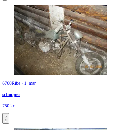
6760
Ribe
·
1. mar.
schopper
750 kr.
4