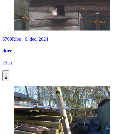
6760
Ribe
·
6. dec. 2024
duer
25 kr.
4