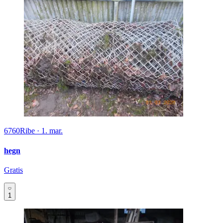
6760
Ribe
·
1. mar.
hegn
Gratis
1