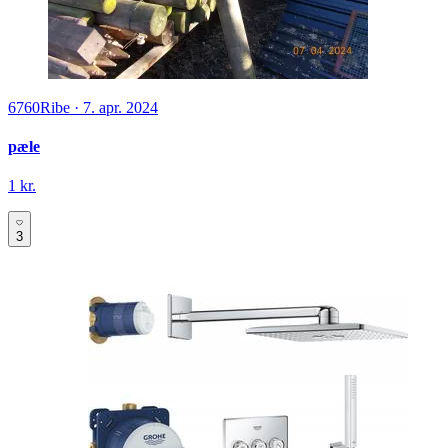
6760
Ribe
·
7. apr. 2024
pæle
1 kr.
3