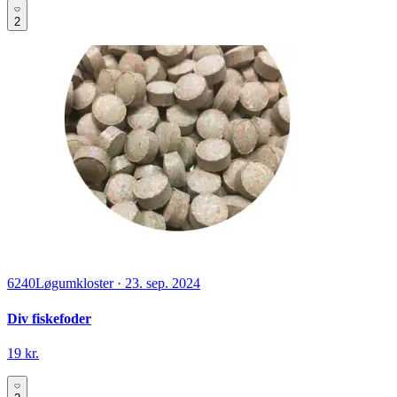
2
6240
Løgumkloster
·
23. sep. 2024
Div fiskefoder
19 kr.