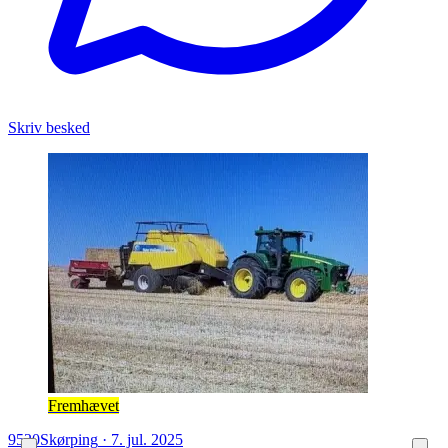
Skriv besked
Fremhævet
9520
Skørping
·
7. jul. 2025