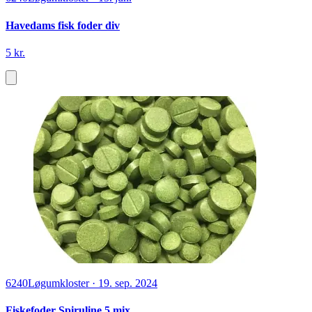
Havedams fisk foder div
5 kr.
6240
Løgumkloster
·
19. sep. 2024
Fiskefoder Spiruline 5 mix