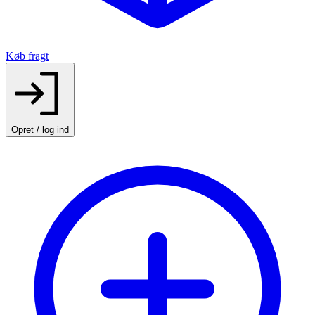
Køb fragt
Opret / log ind