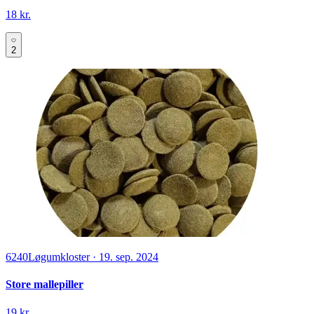
18 kr.
2
6240
Løgumkloster
·
19. sep. 2024
Store mallepiller
19 kr.