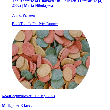
The Rhetoric of Character in Children's Literature (4,
2002) | Maria Nikolajeva
737 kr.
På lager
BookTok.dk
Fra PriceRunner
6240
Løgumkloster
·
19. sep. 2024
Mallepiller 3 farvet