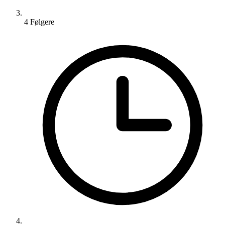
4
Følger
e