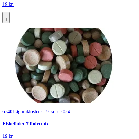
19 kr.
1
6240
Løgumkloster
·
19. sep. 2024
Fiskefoder 7 fodermix
19 kr.