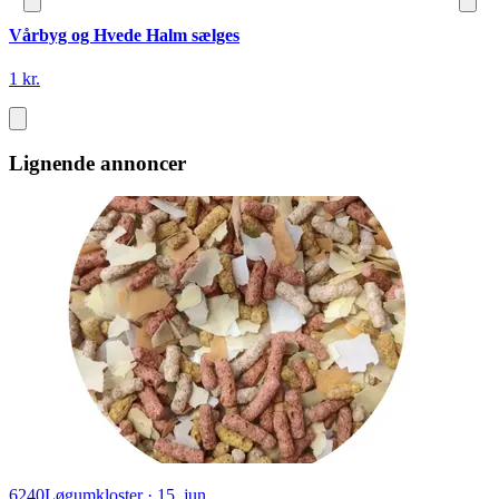
Vårbyg og Hvede Halm sælges
1 kr.
Lignende annoncer
6240
Løgumkloster
·
15. jun.