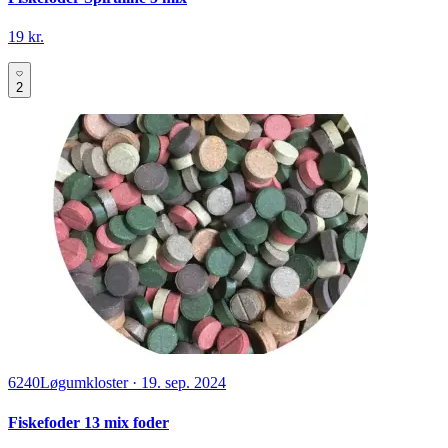
19 kr.
2
6240
Løgumkloster
·
19. sep. 2024
Fiskefoder 13 mix foder