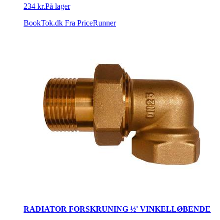
234 kr.
På lager
BookTok.dk
Fra PriceRunner
RADIATOR FORSKRUNING ½' VINKELLØBENDE