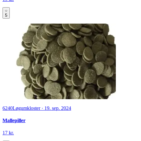
5
6240
Løgumkloster
·
19. sep. 2024
Mallepiller
17 kr.