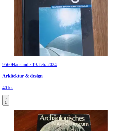
9560
Hadsund
·
19. feb. 2024
Arkitektur & design
40 kr.
1