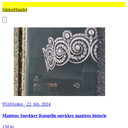
SikkerHandel
9510
Arden
·
22. feb. 2024
Magtens Smykker Kongelig smykker magtens historie
150 kr.