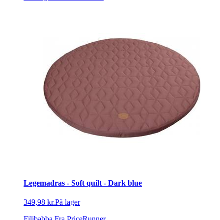
Legemadras - Soft quilt - Dark blue
349,98 kr.
På lager
Filibabba
Fra PriceRunner