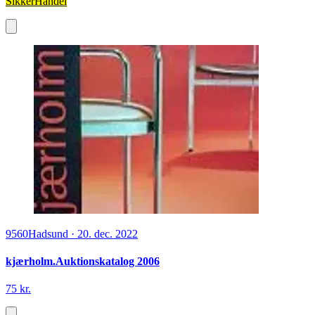
SikkerHandel
9560
Hadsund
·
20. dec. 2022
kjærholm.Auktionskatalog 2006
75 kr.