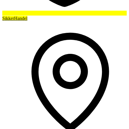
SikkerHandel