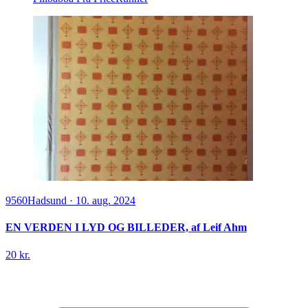
9560
Hadsund
·
10. aug. 2024
EN VERDEN I LYD OG BILLEDER, af Leif Ahm
20 kr.