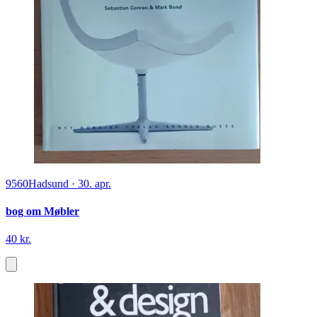
9560
Hadsund
·
30. apr.
bog om Møbler
40 kr.