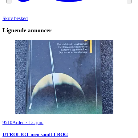
Skriv besked
Lignende annoncer
9510
Arden
·
12. jun.
UTROLIGT men sandt 1 BOG