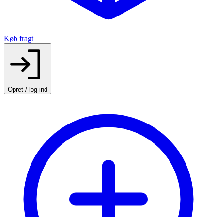
Køb fragt
Opret / log ind