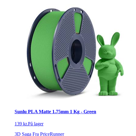
Sunlu PLA Matte 1.75mm 1 Kg - Green
139 kr.
På lager
3D Saga
Fra PriceRunner