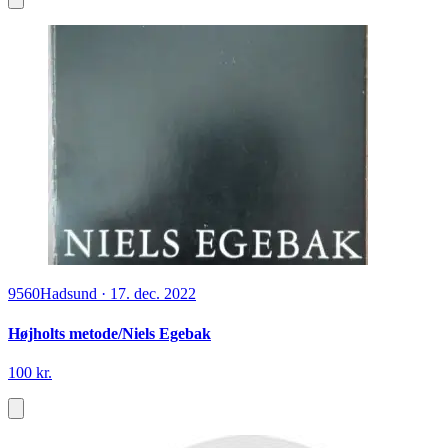
9560
Hadsund
·
17. dec. 2022
Højholts metode/Niels Egebak
100 kr.