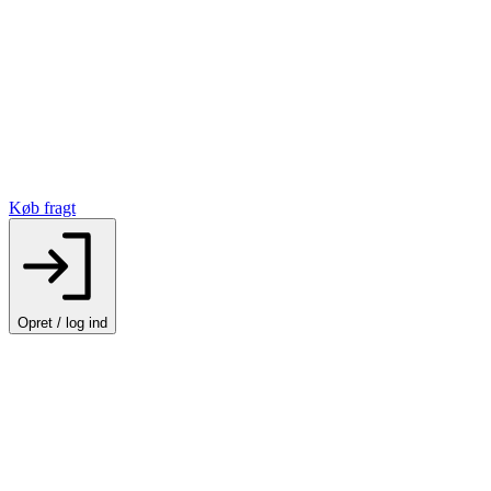
Køb fragt
Opret / log ind