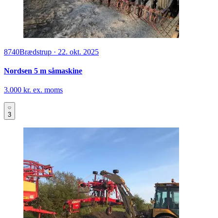
8740
Brædstrup
·
22. okt. 2025
Nordsen 5 m såmaskine
3.000 kr. ex. moms
3