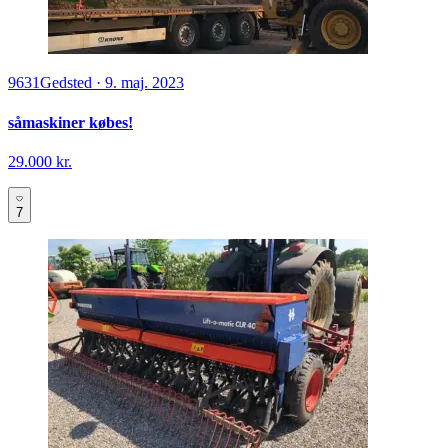
9631
Gedsted
·
9. maj. 2023
såmaskiner købes!
29.000 kr.
7