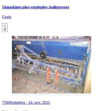
Såmaskiner,plov,vendeplov,,ballepresser
Gratis
4
7500
Holstebro
·
24. nov. 2022