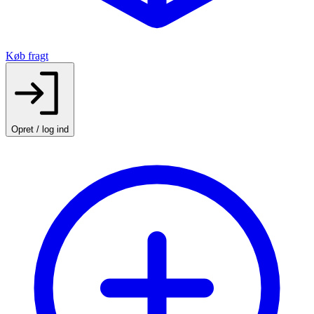
Køb fragt
Opret / log ind