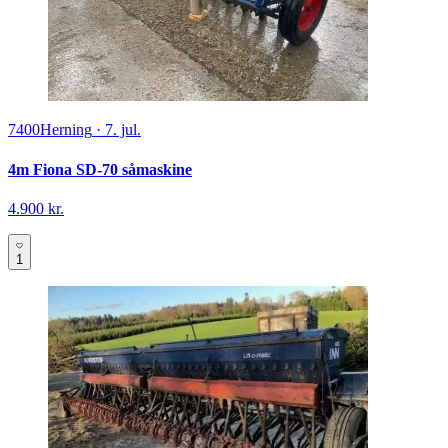
7400
Herning
·
7. jul.
4m Fiona SD-70 såmaskine
4.900 kr.
1