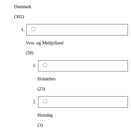
Danmark
(302)
Vest- og Midtjylland
(58)
Holstebro
(23)
Herning
(3)