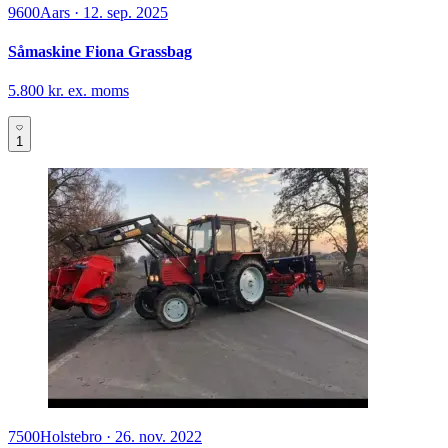
9600
Aars
·
12. sep. 2025
Såmaskine Fiona Grassbag
5.800 kr. ex. moms
1
7500
Holstebro
·
26. nov. 2022