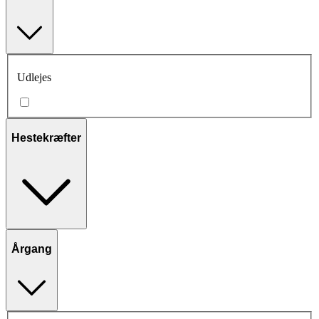
Udlejes
Hestekræfter
Årgang