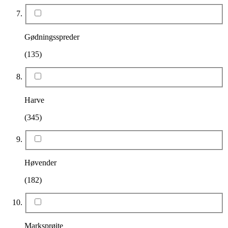
Gødningsspreder
(135)
Harve
(345)
Høvender
(182)
Marksprøjte