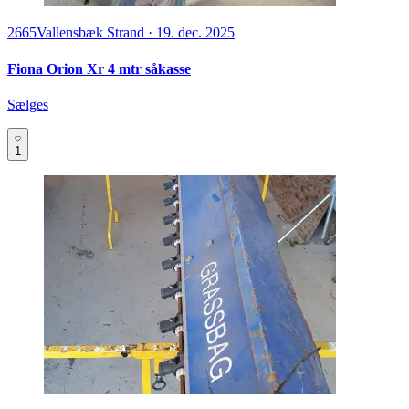
2665
Vallensbæk Strand
·
19. dec. 2025
Fiona Orion Xr 4 mtr såkasse
Sælges
1