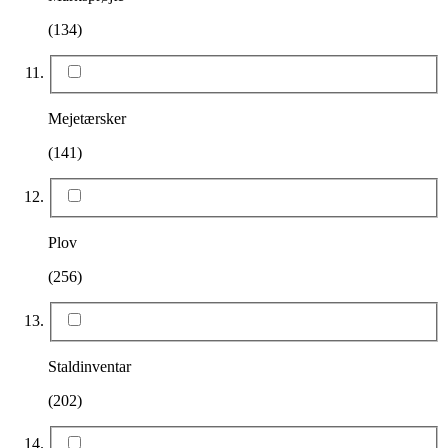
(134)
Mejetærsker
(141)
Plov
(256)
Staldinventar
(202)