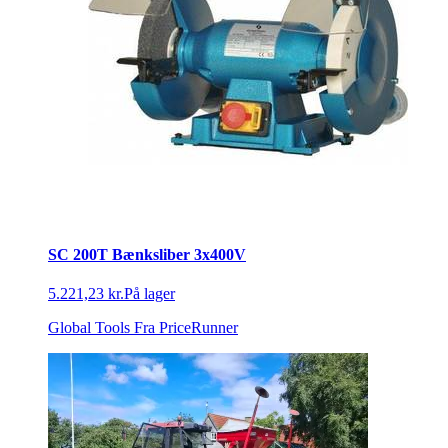
SC 200T Bænksliber 3x400V
5.221,23 kr.
På lager
Global Tools
Fra PriceRunner