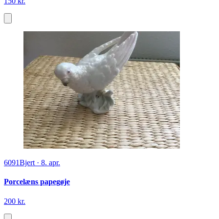
150 kr.
6091
Bjert
·
8. apr.
Porcelæns papegøje
200 kr.