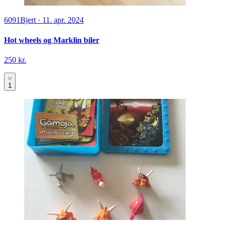
6091
Bjert
·
11. apr. 2024
Hot wheels og Marklin biler
250 kr.
1