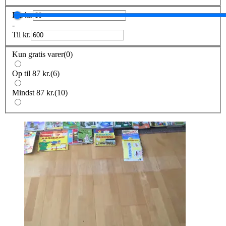
Fra
kr.
-
Til
kr.
Kun gratis varer
(
0
)
Op til 87 kr.
(
6
)
Mindst 87 kr.
(
10
)