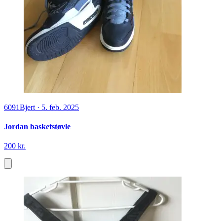
6091
Bjert
·
5. feb. 2025
Jordan basketstøvle
200 kr.