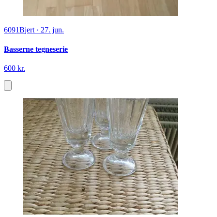
6091
Bjert
·
27. jun.
Basserne tegneserie
600 kr.