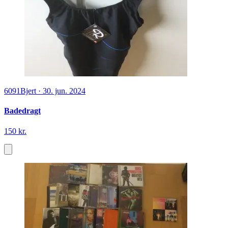
6091
Bjert
·
30. jun. 2024
Badedragt
150 kr.