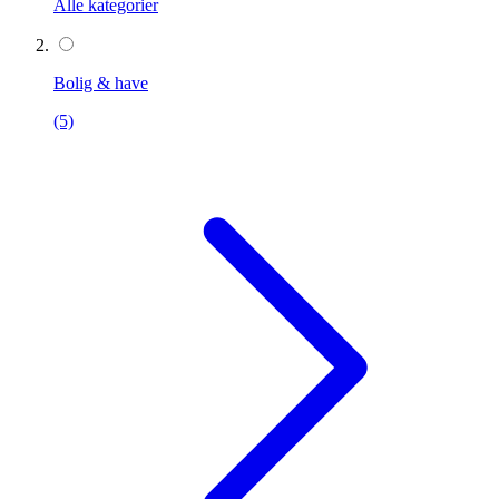
Alle kategorier
Bolig & have
(5)