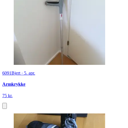
6091
Bjert
·
5. apr.
Armkrykke
75 kr.