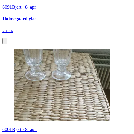
6091
Bjert
·
8. apr.
Holmegaard glas
75 kr.
6091
Bjert
·
8. apr.