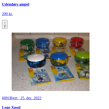
Udendørs ampel
200 kr.
2
6091
Bjert
·
25. dec. 2022
Lego Xpod