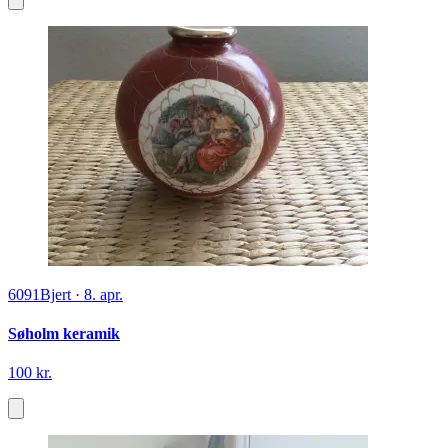
6091
Bjert
·
8. apr.
Søholm keramik
100 kr.