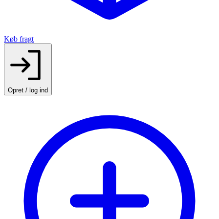
Køb fragt
Opret / log ind