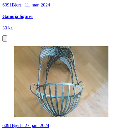
6091
Bjert
·
11. mar. 2024
Gamoja figurer
30 kr.
6091
Bjert
·
27. jan. 2024