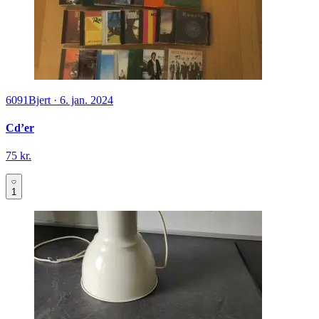
6091
Bjert
·
6. jan. 2024
Cd’er
75 kr.
1