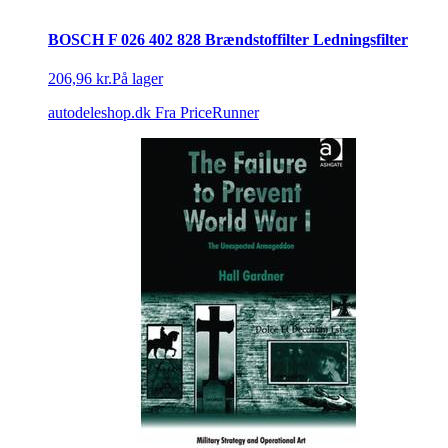
BOSCH F 026 402 828 Brændstoffilter Ledningsfilter
206,96 kr.
På lager
autodeleshop.dk
Fra PriceRunner