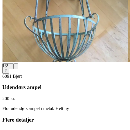
1
/
2
2
6091 Bjert
Udendørs ampel
200 kr.
Flot udendørs ampel i metal. Helt ny
Flere detaljer