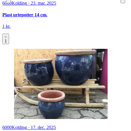
6000
Kolding
·
23. mar. 2025
Plast urtepotter 14 cm.
1 kr.
1
6000
Kolding
·
17. dec. 2025