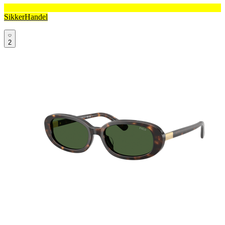
SikkerHandel
2