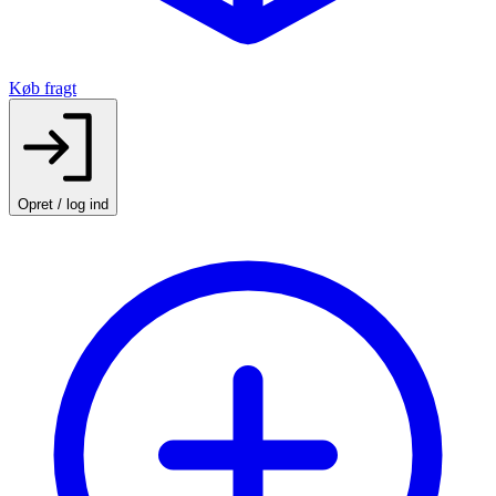
Køb fragt
Opret / log ind