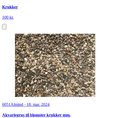
Krukker
100 kr.
6051
Almind
·
18. mar. 2024
Akvariegrus til blomster krukker mm.