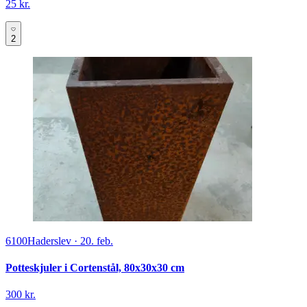
25 kr.
2
6100
Haderslev
·
20. feb.
Potteskjuler i Cortenstål, 80x30x30 cm
300 kr.