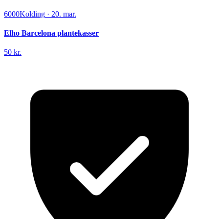
6000
Kolding
·
20. mar.
Elho Barcelona plantekasser
50 kr.