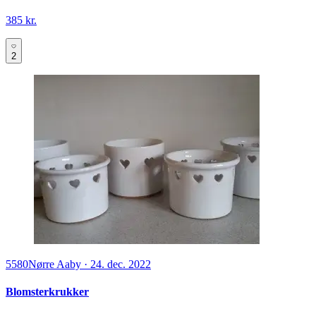
385 kr.
2
5580
Nørre Aaby
·
24. dec. 2022
Blomsterkrukker