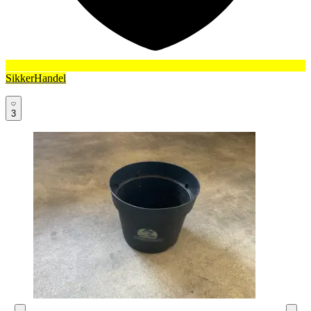
SikkerHandel
3