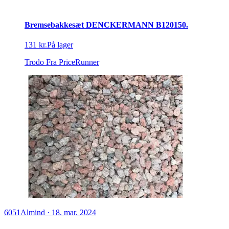
Bremsebakkesæt DENCKERMANN B120150.
131 kr.
På lager
Trodo
Fra PriceRunner
6051
Almind
·
18. mar. 2024