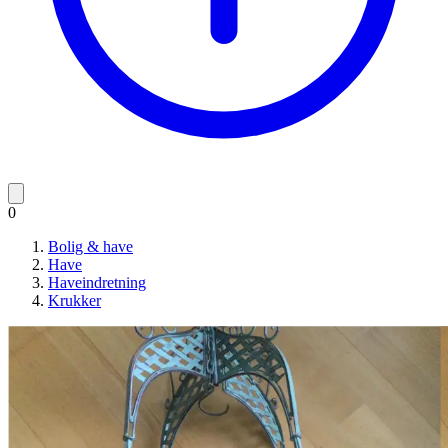
0
Bolig & have
Have
Haveindretning
Krukker