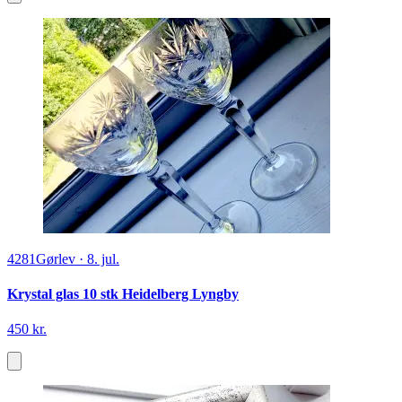
4281
Gørlev
·
8. jul.
Krystal glas 10 stk Heidelberg Lyngby
450 kr.