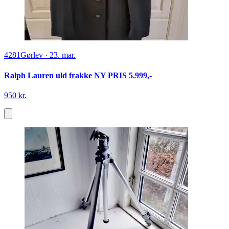
4281
Gørlev
·
23. mar.
Ralph Lauren uld frakke NY PRIS 5.999,-
950 kr.