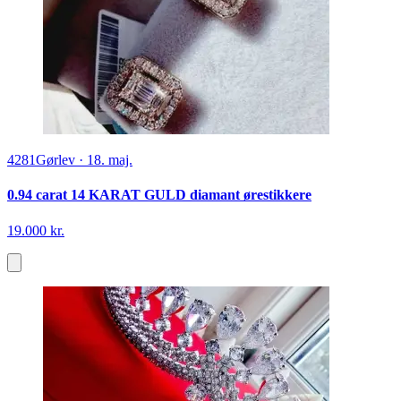
4281
Gørlev
·
18. maj.
0.94 carat 14 KARAT GULD diamant ørestikkere
19.000 kr.