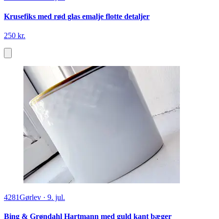
Krusefiks med rød glas emalje flotte detaljer
250 kr.
4281
Gørlev
·
9. jul.
Bing & Grøndahl Hartmann med guld kant bæger