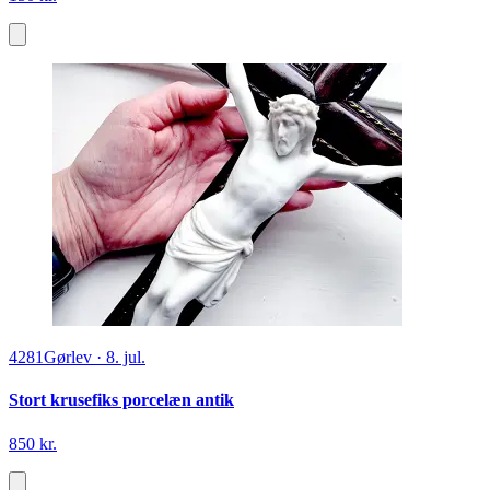
4281
Gørlev
·
8. jul.
Stort krusefiks porcelæn antik
850 kr.