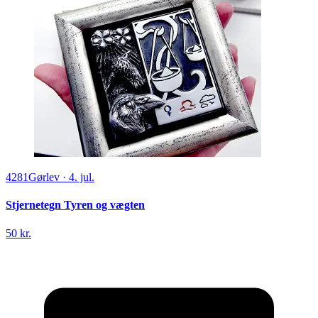
4281
Gørlev
·
4. jul.
Stjernetegn Tyren og vægten
50 kr.