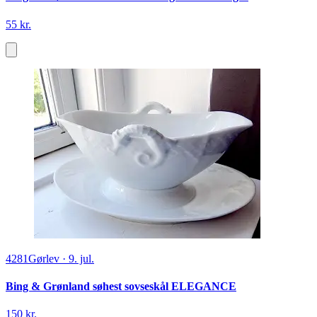
55 kr.
4281
Gørlev
·
9. jul.
Bing & Grønland søhest sovseskål ELEGANCE
150 kr.