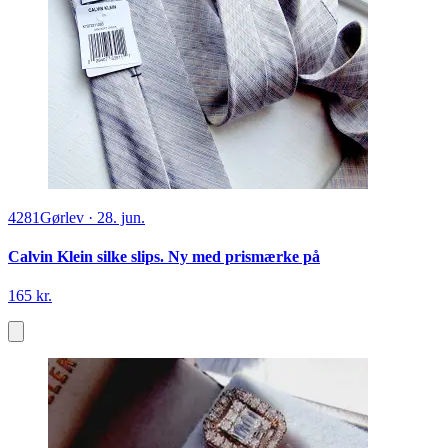
4281
Gørlev
·
28. jun.
Calvin Klein silke slips. Ny med prismærke på
165 kr.