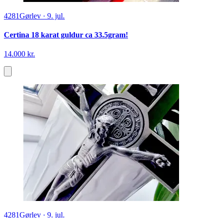
4281
Gørlev
·
9. jul.
Certina 18 karat guldur ca 33.5gram!
14.000 kr.
4281
Gørlev
·
9. jul.