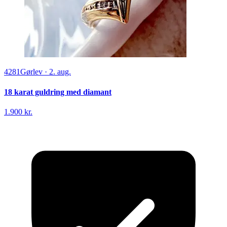
4281
Gørlev
·
2. aug.
18 karat guldring med diamant
1.900 kr.