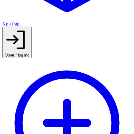
Køb fragt
Opret / log ind