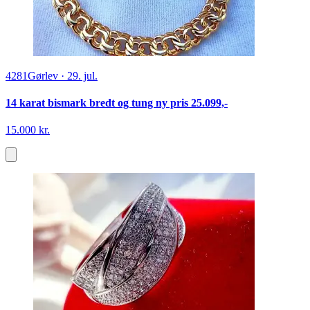
4281
Gørlev
·
29. jul.
14 karat bismark bredt og tung ny pris 25.099,-
15.000 kr.