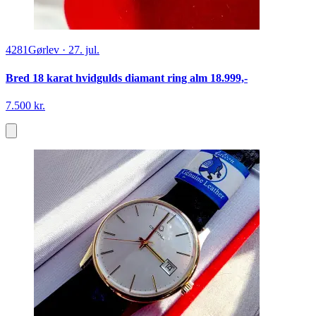
4281
Gørlev
·
27. jul.
Bred 18 karat hvidgulds diamant ring alm 18.999,-
7.500 kr.