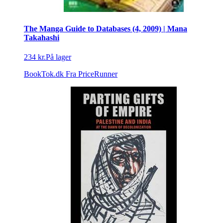
The Manga Guide to Databases (4, 2009) | Mana
Takahashi
234 kr.
På lager
BookTok.dk
Fra PriceRunner