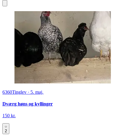
6360
Tinglev
·
5. maj.
Dværg høns og kyllinger
150 kr.
2