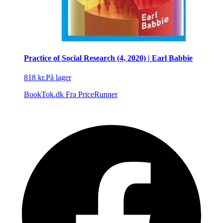
Practice of Social Research (4, 2020) | Earl Babbie
818 kr.
På lager
BookTok.dk
Fra PriceRunner