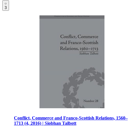
3
Conflict, Commerce and Franco-Scottish Relations, 1560–
1713 (4, 2016) | Siobhan Talbott