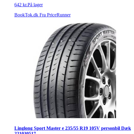
642 kr.
På lager
BookTok.dk
Fra PriceRunner
Linglong Sport Master e 235/55 R19 105V personbil Dæk
221030517