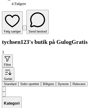
4
Følger
e
Følg sælger
Send besked
tychsen123's butik på GulogGratis
3
Filtre
Sortér
Standard
Sidst oprettet
Billigste
Dyreste
Relevans
Kategori