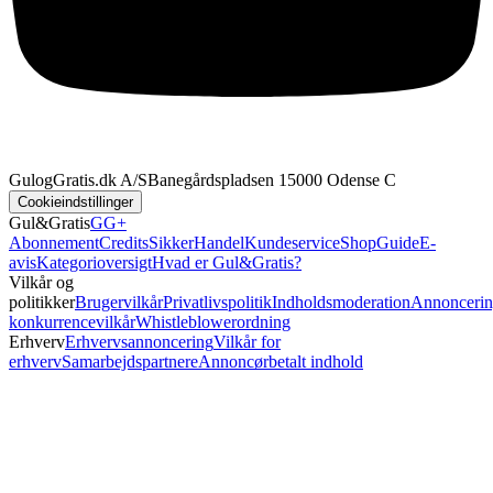
GulogGratis.dk A/S
Banegårdspladsen 1
5000 Odense C
Cookieindstillinger
Gul&Gratis
GG+
Abonnement
Credits
SikkerHandel
Kundeservice
Shop
Guide
E-
avis
Kategorioversigt
Hvad er Gul&Gratis?
Vilkår og
politikker
Brugervilkår
Privatlivspolitik
Indholdsmoderation
Annoncerin
konkurrencevilkår
Whistleblowerordning
Erhverv
Erhvervsannoncering
Vilkår for
erhverv
Samarbejdspartnere
Annoncørbetalt indhold