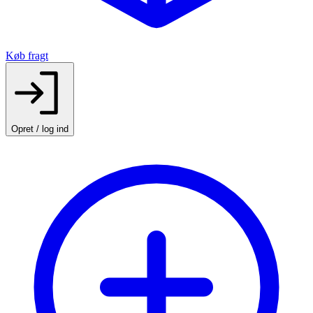
Køb fragt
Opret / log ind