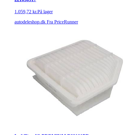
1.059,72 kr.
På lager
autodeleshop.dk
Fra PriceRunner