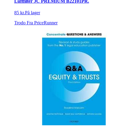
Luftfilter JC PREMIUM B22101PR.
85 kr.
På lager
Trodo
Fra PriceRunner