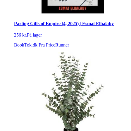
Parting Gifts of Empire (4, 2025) | Esmat Elhalaby
256 kr.
På lager
BookTok.dk
Fra PriceRunner