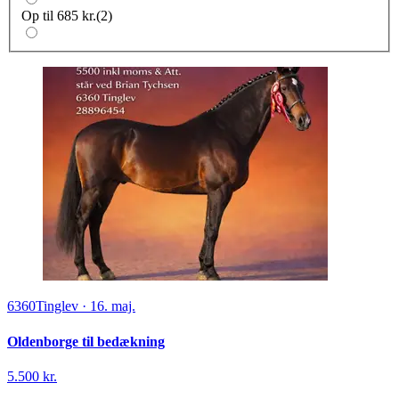
Op til 685 kr.
(
2
)
6360
Tinglev
·
16. maj.
Oldenborge til bedækning
5.500 kr.