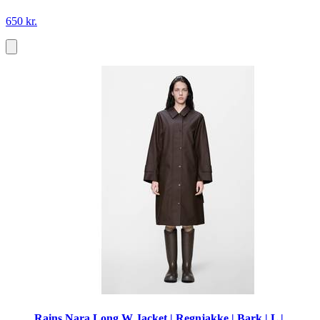
650 kr.
Rains Nara Long W Jacket | Regnjakke | Bark | L |