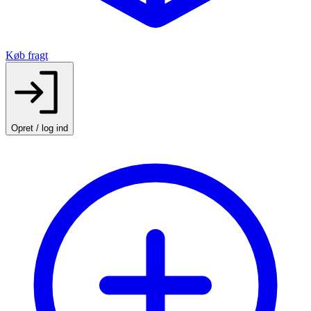
Køb fragt
Opret / log ind