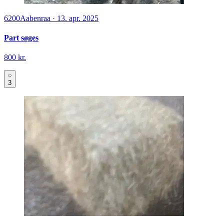
6200
Aabenraa
·
13. apr. 2025
Part søges
800 kr.
3