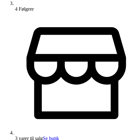
4
Følger
e
3 varer
til salg
Se butik