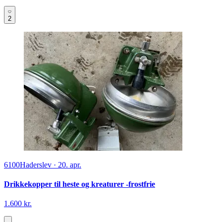
2
6100
Haderslev
·
20. apr.
Drikkekopper til heste og kreaturer -frostfrie
1.600 kr.