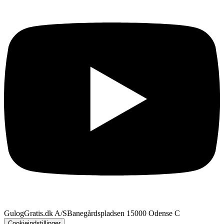
GulogGratis.dk A/S
Banegårdspladsen 1
5000 Odense C
Cookieindstillinger