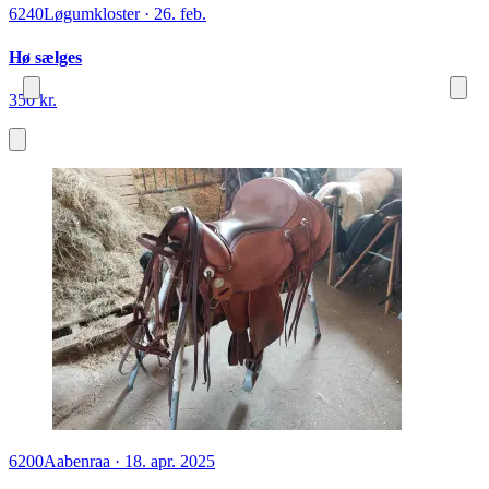
6240
Løgumkloster
·
26. feb.
Hø sælges
350 kr.
6200
Aabenraa
·
18. apr. 2025