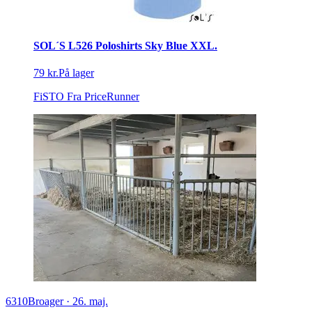
SOL´S L526 Poloshirts Sky Blue XXL.
79 kr.
På lager
FiSTO
Fra PriceRunner
6310
Broager
·
26. maj.