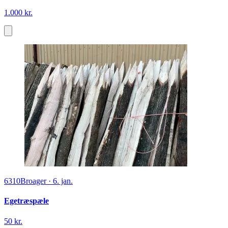
1.000 kr.
6310
Broager
·
6. jan.
Egetræspæle
50 kr.