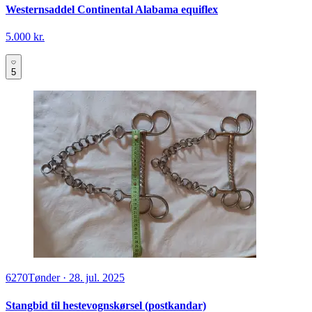
Westernsaddel Continental Alabama equiflex
5.000 kr.
5
6270
Tønder
·
28. jul. 2025
Stangbid til hestevognskørsel (postkandar)