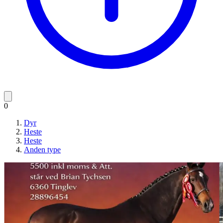
0
Dyr
Heste
Heste
Anden type