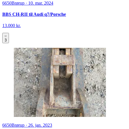
6650
Brørup
·
10. mar. 2024
BBS CH-RII til Audi q7/Porsche
13.000 kr.
3
6650
Brørup
·
26. jan. 2023