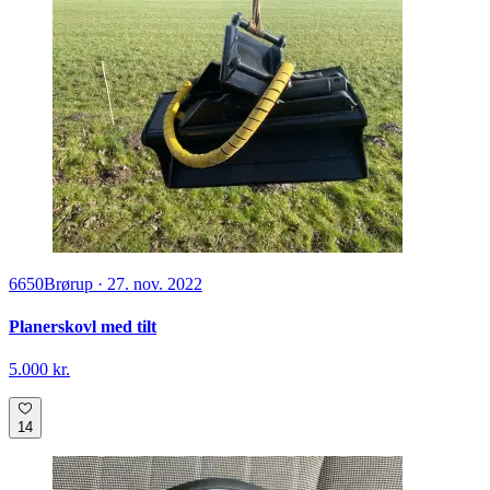
6650
Brørup
·
27. nov. 2022
Planerskovl med tilt
5.000 kr.
14