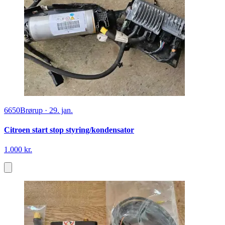
6650
Brørup
·
29. jan.
Citroen start stop styring/kondensator
1.000 kr.