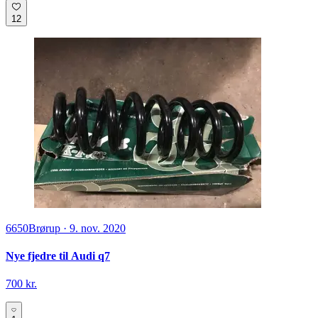
12
6650
Brørup
·
9. nov. 2020
Nye fjedre til Audi q7
700 kr.