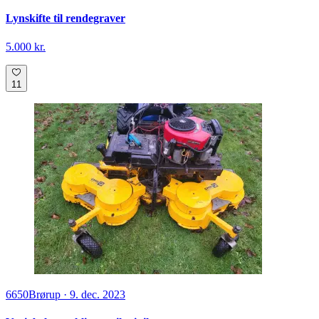
Lynskifte til rendegraver
5.000 kr.
11
6650
Brørup
·
9. dec. 2023