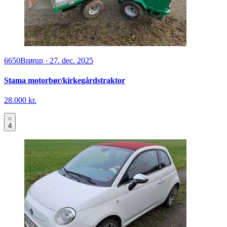
6650
Brørup
·
27. dec. 2025
Stama motorbør/kirkegårdstraktor
28.000 kr.
4