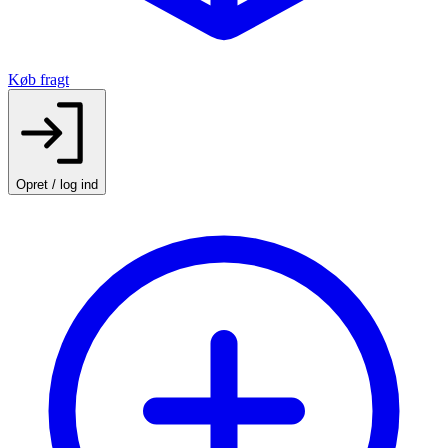
Køb fragt
Opret / log ind