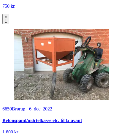
750 kr.
1
6650
Brørup
·
6. dec. 2022
Betonspand/mørtelkasse etc. til fx avant
1.800 kr.