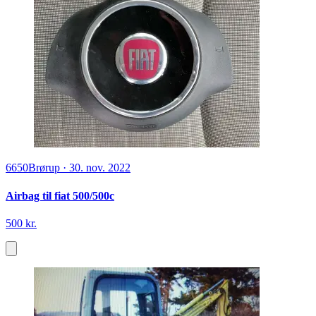
6650
Brørup
·
30. nov. 2022
Airbag til fiat 500/500c
500 kr.