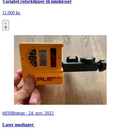
Variabel rotorklipper til minilæsser
11.000 kr.
9
6650
Brørup
·
24. nov. 2022
Laser modtager