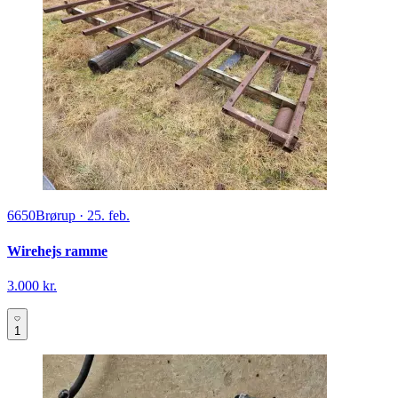
6650
Brørup
·
25. feb.
Wirehejs ramme
3.000 kr.
1