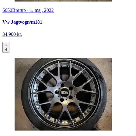
6650
Brørup
·
1. maj. 2022
Vw Jagtvogn/m181
34.900 kr.
4