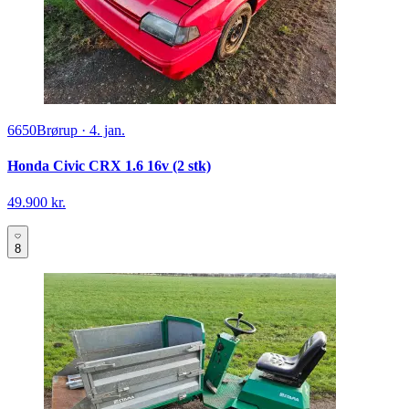
6650
Brørup
·
4. jan.
Honda Civic CRX 1.6 16v (2 stk)
49.900 kr.
8