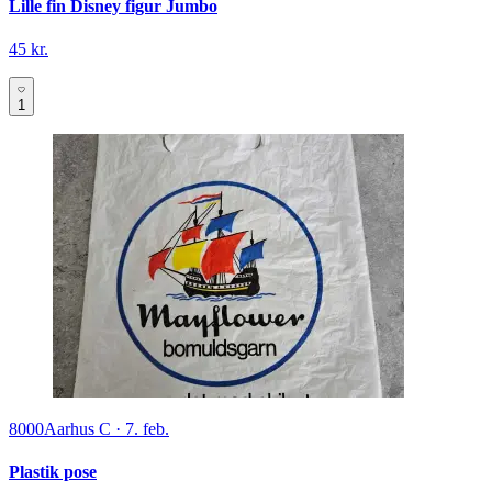
Lille fin Disney figur Jumbo
45 kr.
1
8000
Aarhus C
·
7. feb.
Plastik pose