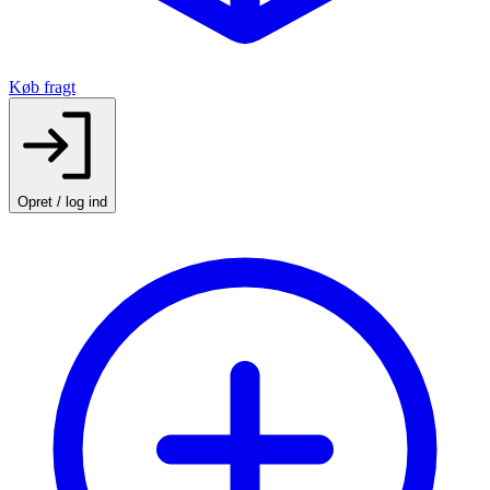
Køb fragt
Opret / log ind