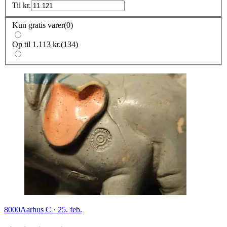
Til
kr.
Kun gratis varer
(
0
)
Op til 1.113 kr.
(
134
)
8000
Aarhus C
·
25. feb.