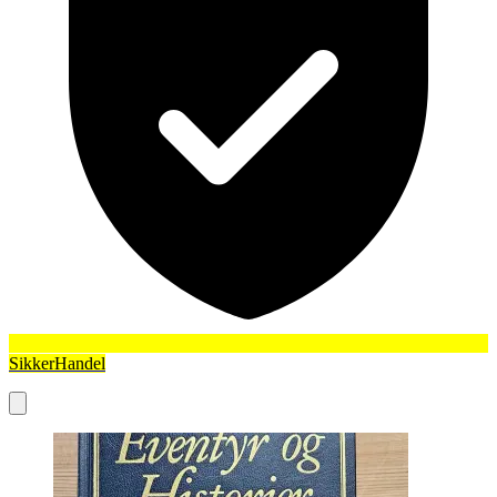
SikkerHandel