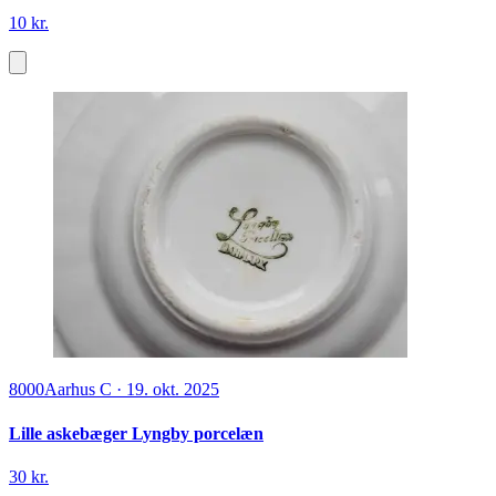
10 kr.
8000
Aarhus C
·
19. okt. 2025
Lille askebæger Lyngby porcelæn
30 kr.