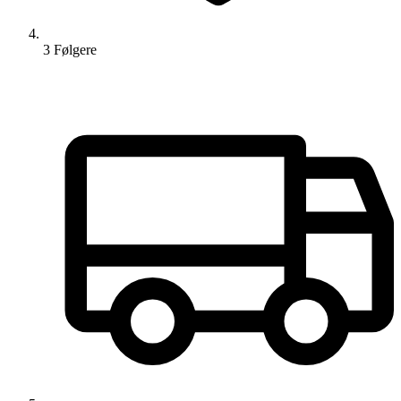
3
Følger
e