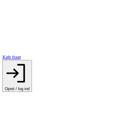
Køb fragt
Opret / log ind