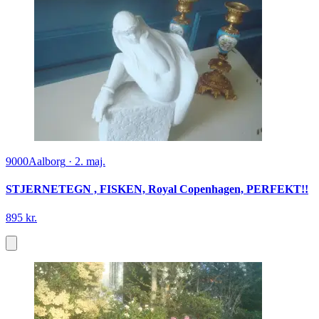
9000
Aalborg
·
2. maj.
STJERNETEGN , FISKEN, Royal Copenhagen, PERFEKT!!
895 kr.