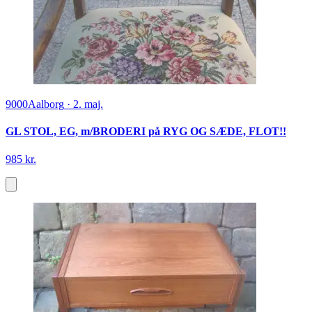
9000
Aalborg
·
2. maj.
GL STOL, EG, m/BRODERI på RYG OG SÆDE, FLOT!!
985 kr.