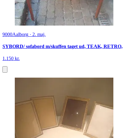
9000
Aalborg
·
2. maj.
SYBORD/ sofabord m/skuffen taget ud, TEAK, RETRO,
1.150 kr.