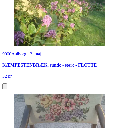
9000
Aalborg
·
2. maj.
KÆMPESTENBRÆK, sunde - store - FLOTTE
32 kr.