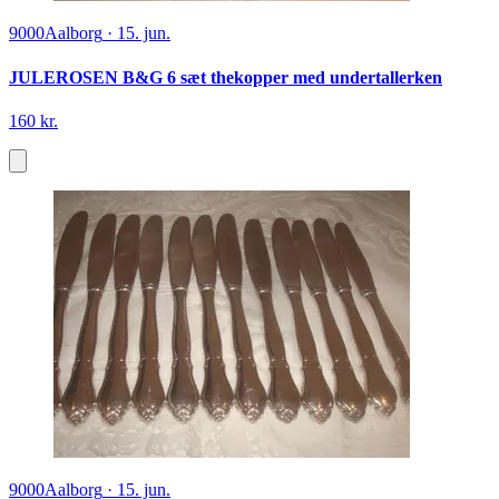
9000
Aalborg
·
15. jun.
JULEROSEN B&G 6 sæt thekopper med undertallerken
160 kr.
9000
Aalborg
·
15. jun.