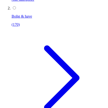
Bolig & have
(170)