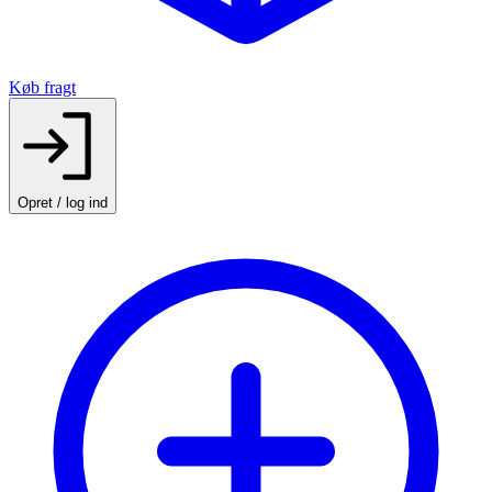
Køb fragt
Opret / log ind