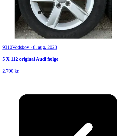
9310
Vodskov
·
8. aug. 2023
5 X 112 original Audi fælge
2.700 kr.