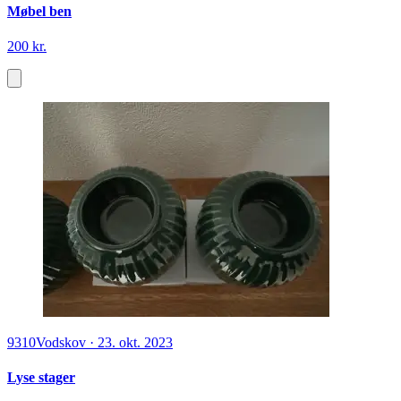
Møbel ben
200 kr.
9310
Vodskov
·
23. okt. 2023
Lyse stager