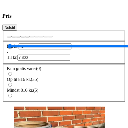
Pris
Nulstil
Fra
kr.
-
Til
kr.
Kun gratis varer
(
0
)
Op til 816 kr.
(
35
)
Mindst 816 kr.
(
5
)