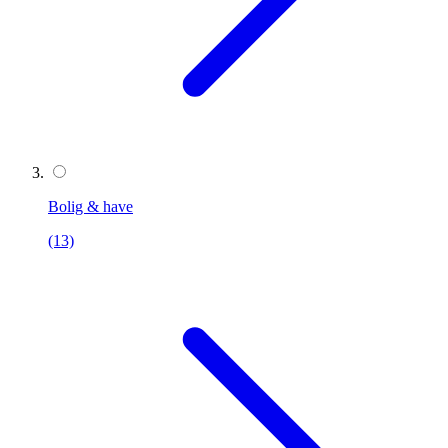
Bolig & have
(13)