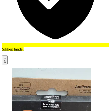
SikkerHandel
3