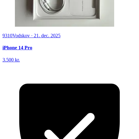
9310
Vodskov
·
21. dec. 2025
iPhone 14 Pro
3.500 kr.