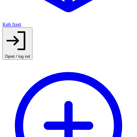
Køb fragt
Opret / log ind