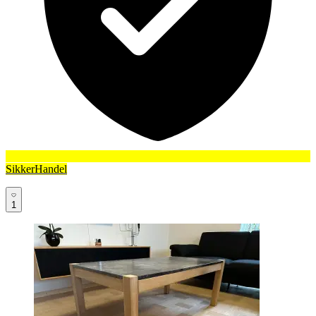
SikkerHandel
1