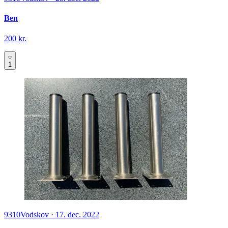
Ben
200 kr.
1
9310
Vodskov
·
17. dec. 2022