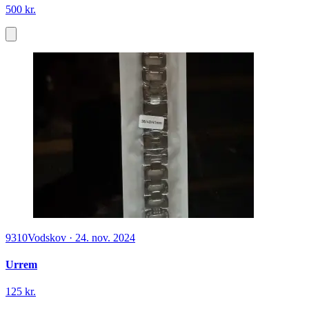
500 kr.
9310
Vodskov
·
24. nov. 2024
Urrem
125 kr.