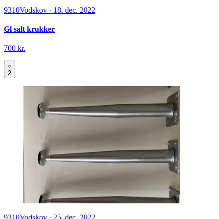
9310
Vodskov
·
18. dec. 2022
Gl salt krukker
700 kr.
2
9310
Vodskov
·
25. dec. 2022