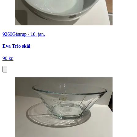
9260
Gistrup
·
18. jan.
Eva Trio skål
90 kr.