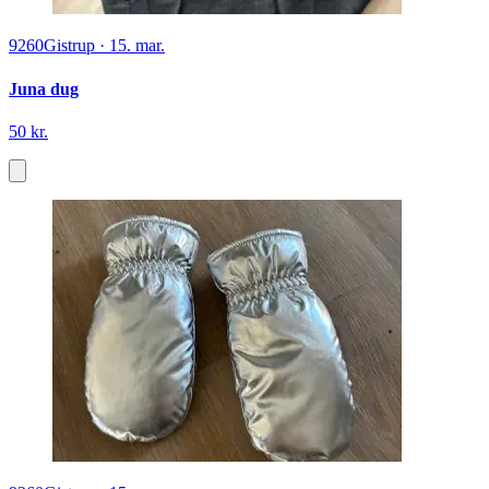
9260
Gistrup
·
15. mar.
Juna dug
50 kr.