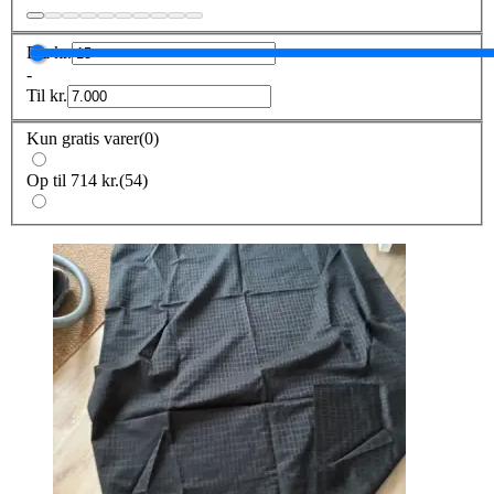
Fra
kr.
-
Til
kr.
Kun gratis varer
(
0
)
Op til 714 kr.
(
54
)