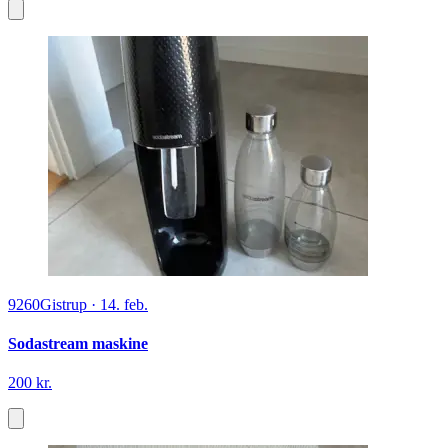
9260
Gistrup
·
14. feb.
Sodastream maskine
200 kr.