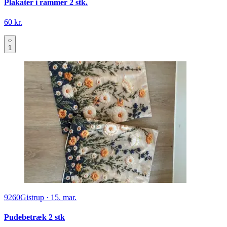
Plakater i rammer 2 stk.
60 kr.
1
9260
Gistrup
·
15. mar.
Pudebetræk 2 stk