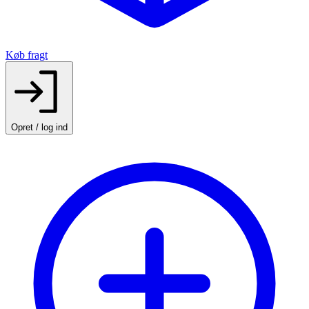
Køb fragt
Opret / log ind