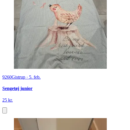
9260
Gistrup
·
5. feb.
Sengetøj junior
25 kr.