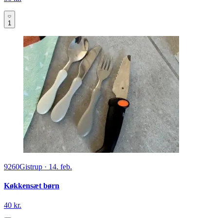
1
9260
Gistrup
·
14. feb.
Køkkensæt børn
40 kr.