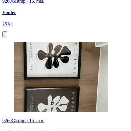
9260
Gistrup
·
15. mar.
Vanter
25 kr.
9260
Gistrup
·
15. mar.