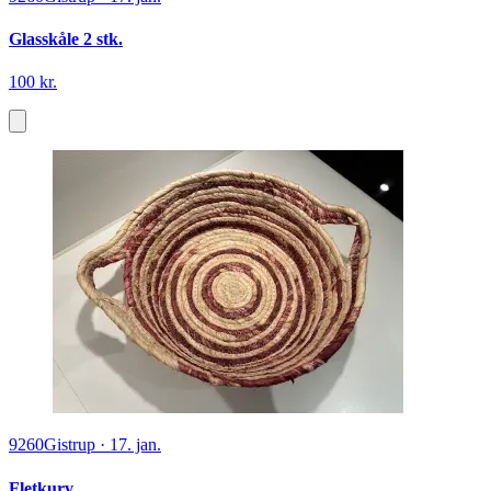
Glasskåle 2 stk.
100 kr.
9260
Gistrup
·
17. jan.
Fletkurv