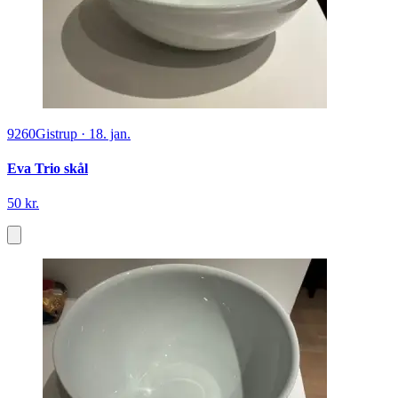
9260
Gistrup
·
18. jan.
Eva Trio skål
50 kr.