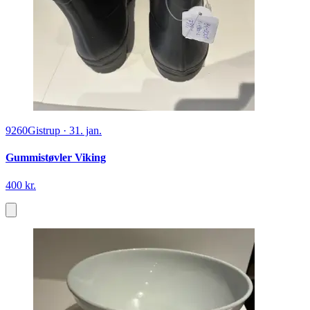
9260
Gistrup
·
31. jan.
Gummistøvler Viking
400 kr.