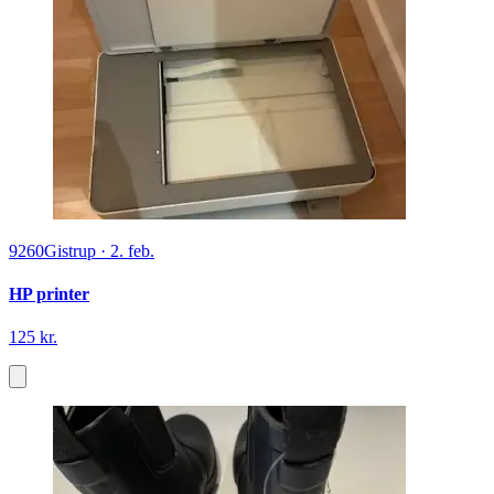
9260
Gistrup
·
2. feb.
HP printer
125 kr.