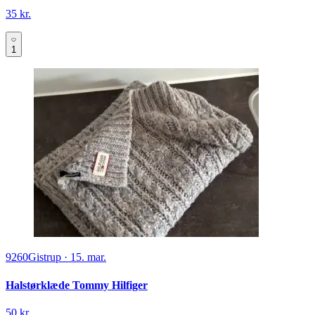
35 kr.
1
9260
Gistrup
·
15. mar.
Halstørklæde Tommy Hilfiger
50 kr.