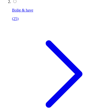
Bolig & have
(25)