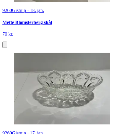
9260
Gistrup
·
18. jan.
Mette Blomsterberg skål
70 kr.
9260
Gistrup
·
17. jan.