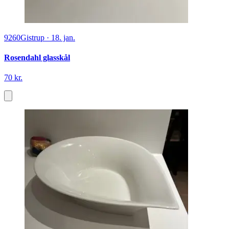
9260
Gistrup
·
18. jan.
Rosendahl glasskål
70 kr.