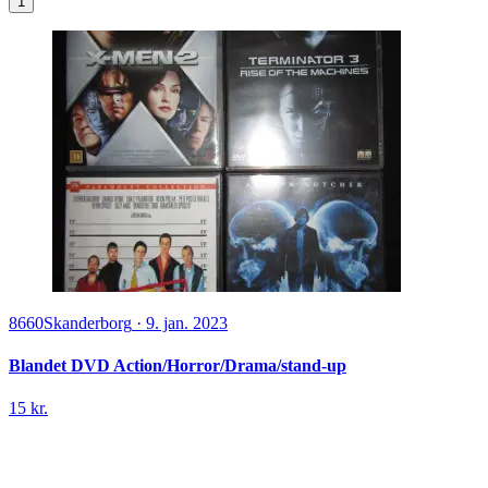
1
8660
Skanderborg
·
9. jan. 2023
Blandet DVD Action/Horror/Drama/stand-up
15 kr.