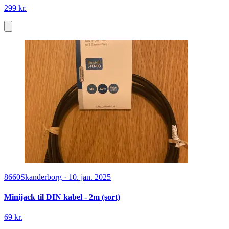
299 kr.
8660
Skanderborg
·
10. jan. 2025
Minijack til DIN kabel - 2m (sort)
69 kr.