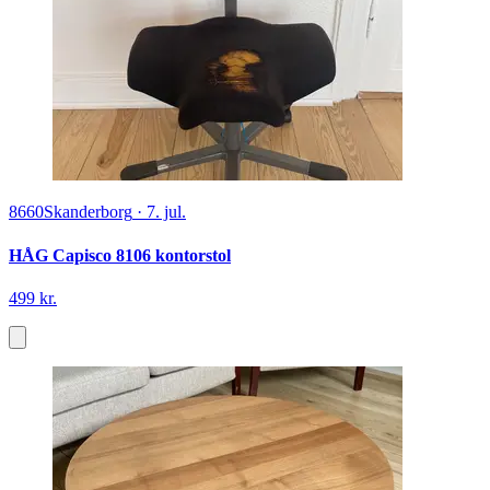
8660
Skanderborg
·
7. jul.
HÅG Capisco 8106 kontorstol
499 kr.