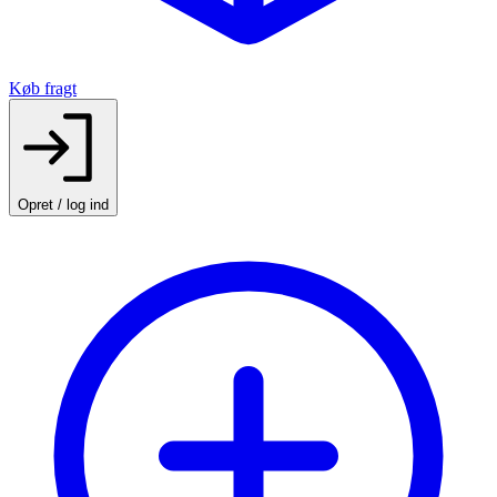
Køb fragt
Opret / log ind