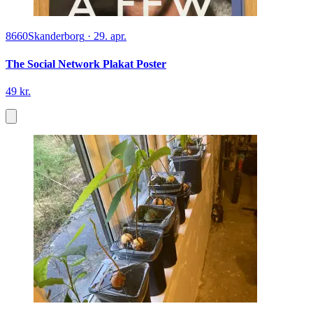
8660
Skanderborg
·
29. apr.
The Social Network Plakat Poster
49 kr.