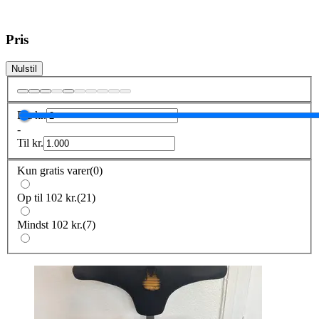
Pris
Nulstil
Fra
kr.
-
Til
kr.
Kun gratis varer
(
0
)
Op til 102 kr.
(
21
)
Mindst 102 kr.
(
7
)