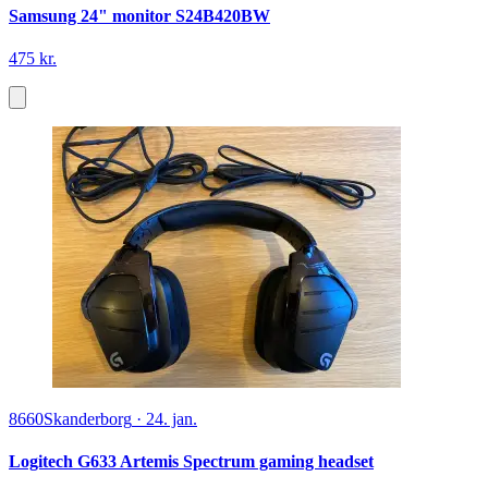
Samsung 24" monitor S24B420BW
475 kr.
8660
Skanderborg
·
24. jan.
Logitech G633 Artemis Spectrum gaming headset