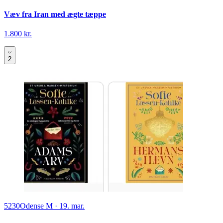
Væv fra Iran med ægte tæppe
1.800 kr.
2
5230
Odense M
·
19. mar.