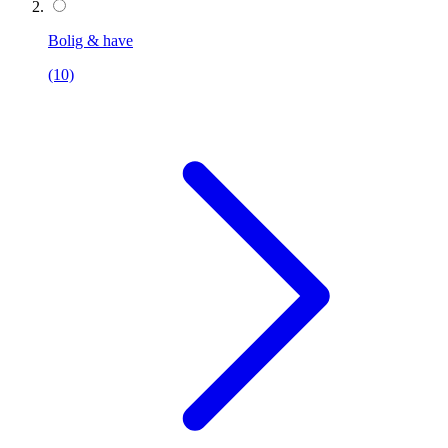
Bolig & have
(10)