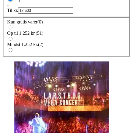
-
Til
kr.
Kun gratis varer
(
0
)
Op til 1.252 kr.
(
51
)
Mindst 1.252 kr.
(
2
)