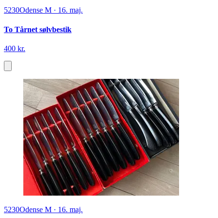
5230
Odense M
·
16. maj.
To Tårnet sølvbestik
400 kr.
5230
Odense M
·
16. maj.