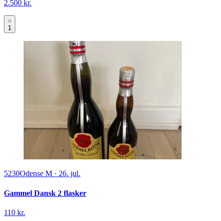
2.500 kr.
1
5230
Odense M
·
26. jul.
Gammel Dansk 2 flasker
110 kr.