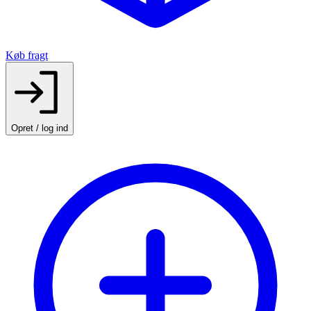
Køb fragt
Opret / log ind