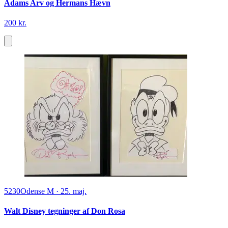
Adams Arv og Hermans Hævn
200 kr.
5230
Odense M
·
25. maj.
Walt Disney tegninger af Don Rosa