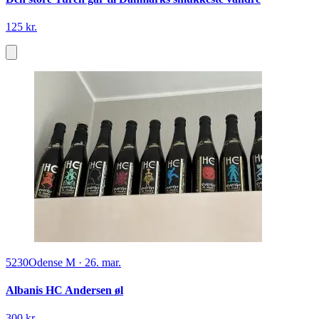
125 kr.
5230
Odense M
·
26. mar.
Albanis HC Andersen øl
300 kr.