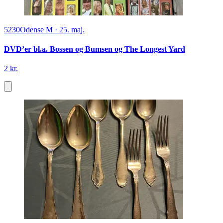
5230
Odense M
·
25. maj.
DVD’er bl.a. Bossen og Bumsen og The Longest Yard
2 kr.