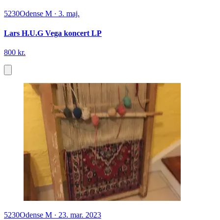
5230
Odense M
·
3. maj.
Lars H.U.G Vega koncert LP
800 kr.
5230
Odense M
·
23. mar. 2023