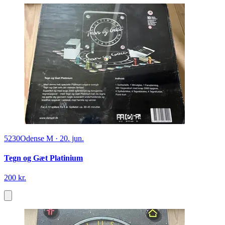
5230
Odense M
·
20. jun.
Tegn og Gæt Platinium
200 kr.