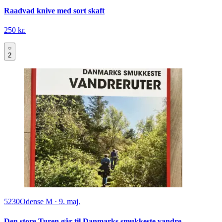
Raadvad knive med sort skaft
250 kr.
2
5230
Odense M
·
9. maj.
Den store Turen går til Danmarks smukkeste vandre