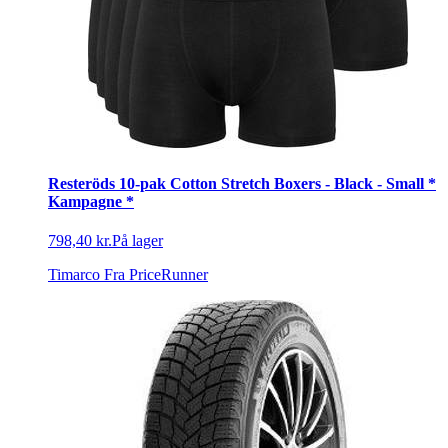
Resteröds 10-pak Cotton Stretch Boxers - Black - Small *
Kampagne *
798,40 kr.
På lager
Timarco
Fra PriceRunner