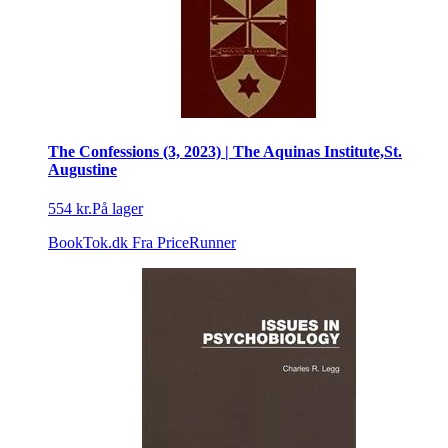
The Confessions (3, 2023) | The Aquinas Institute,St.
Augustine
554 kr.
På lager
BookTok.dk
Fra PriceRunner