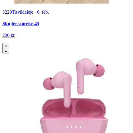
3220
Tisvildeleje
·
6. feb.
Skøjter størelse 45
200 kr.
1