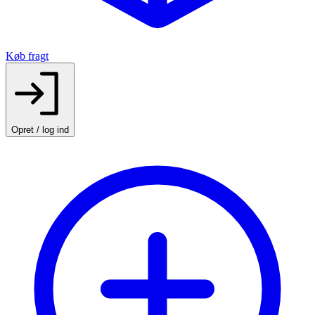
Køb fragt
Opret / log ind