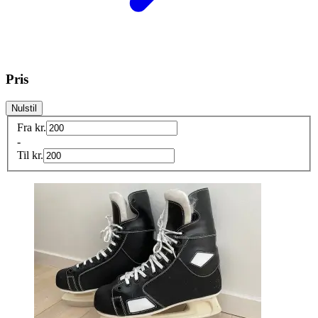
Pris
Nulstil
Fra
kr.
-
Til
kr.