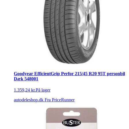
Goodyear EfficientGrip Perfor 215/45 R20 95T personbil
Dæk 548001
1.359,24 kr.
På lager
autodeleshop.dk
Fra PriceRunner