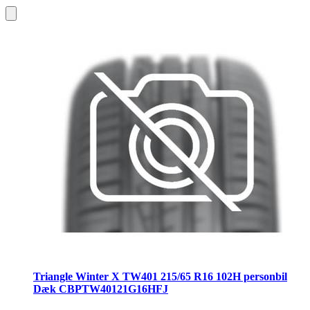
Triangle Winter X TW401 215/65 R16 102H personbil
Dæk CBPTW40121G16HFJ