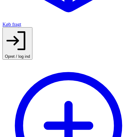
Køb fragt
Opret / log ind