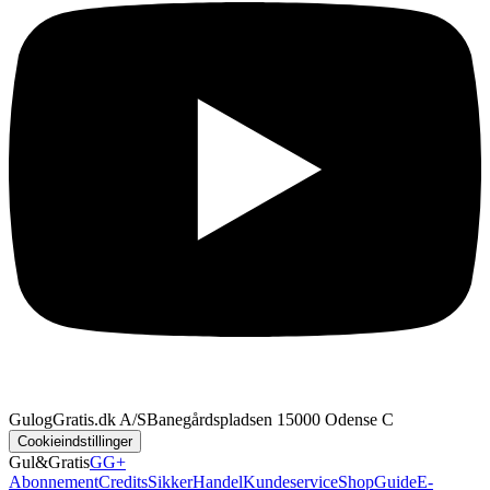
GulogGratis.dk A/S
Banegårdspladsen 1
5000 Odense C
Cookieindstillinger
Gul&Gratis
GG+
Abonnement
Credits
SikkerHandel
Kundeservice
Shop
Guide
E-