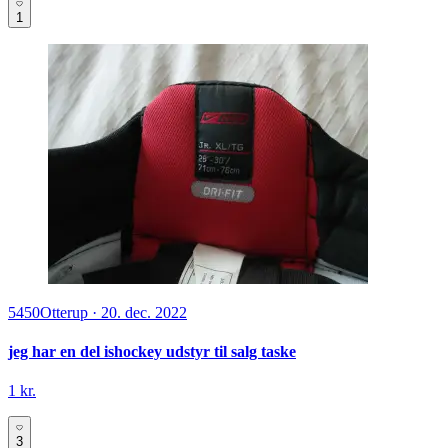
1
5450
Otterup
·
20. dec. 2022
jeg har en del ishockey udstyr til salg taske
1 kr.
3