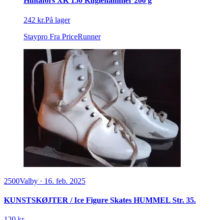
Hultafors XK 150 Kuglehammer 200 g
242 kr.
På lager
Staypro
Fra PriceRunner
2500
Valby
·
16. feb. 2025
KUNSTSKØJTER / Ice Figure Skates HUMMEL Str. 35.
120 kr.