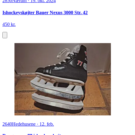
2850
Nærum
·
19. okt. 2024
Ishockeyskøjter Bauer Nexus 3000 Str. 42
450 kr.
2640
Hedehusene
·
12. feb.