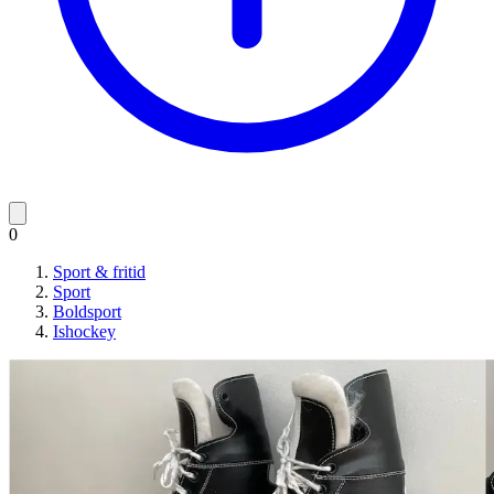
0
Sport & fritid
Sport
Boldsport
Ishockey