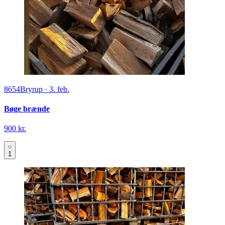
8654
Bryrup
·
3. feb.
Bøge brænde
900 kr.
1