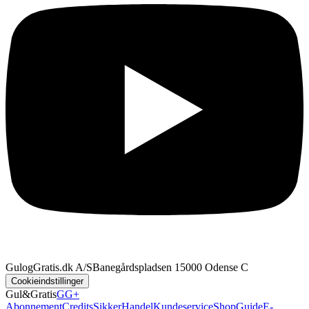
GulogGratis.dk A/S
Banegårdspladsen 1
5000 Odense C
Cookieindstillinger
Gul&Gratis
GG+
Abonnement
Credits
SikkerHandel
Kundeservice
Shop
Guide
E-