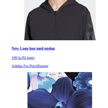
New Logo hue med opslag
199 kr.
På lager
Adidas
Fra PriceRunner