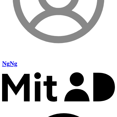
Ng
Ng