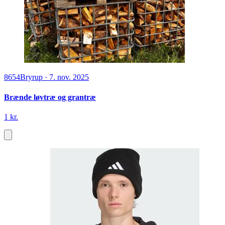
8654
Bryrup
·
7. nov. 2025
Brænde løvtræ og grantræ
1 kr.