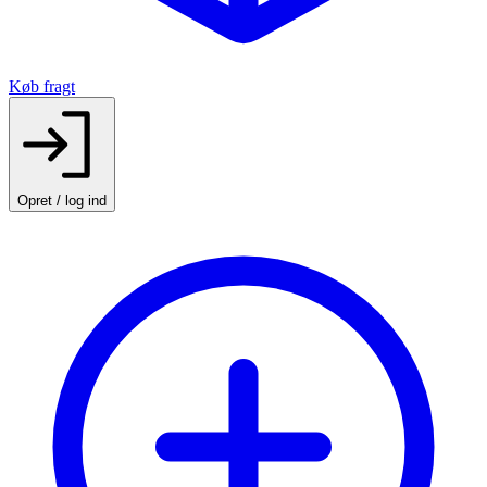
Køb fragt
Opret / log ind