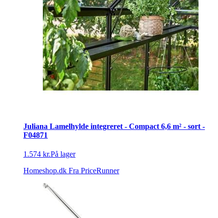
Juliana Lamelhylde integreret - Compact 6,6 m² - sort -
F04871
1.574 kr.
På lager
Homeshop.dk
Fra PriceRunner