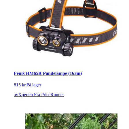
Fenix HM65R Pandelampe (163m)
815 kr.
På lager
avXperten
Fra PriceRunner