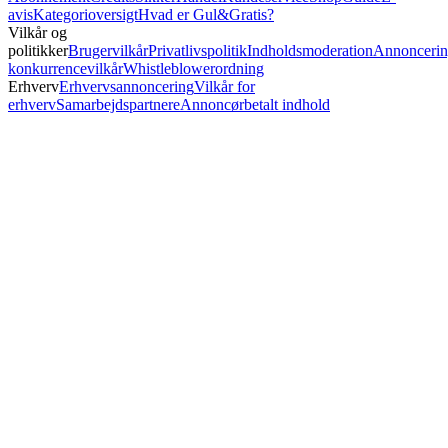
avis
Kategorioversigt
Hvad er Gul&Gratis?
Vilkår og
politikker
Brugervilkår
Privatlivspolitik
Indholdsmoderation
Annoncerin
konkurrencevilkår
Whistleblowerordning
Erhverv
Erhvervsannoncering
Vilkår for
erhverv
Samarbejdspartnere
Annoncørbetalt indhold