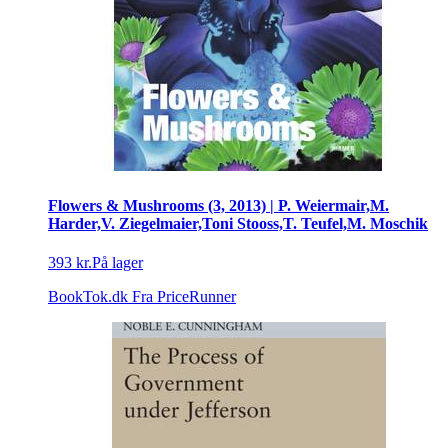
Flowers & Mushrooms (3, 2013) | P. Weiermair,M.
Harder,V. Ziegelmaier,Toni Stooss,T. Teufel,M. Moschik
393 kr.
På lager
BookTok.dk
Fra PriceRunner