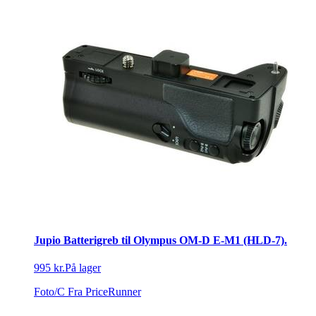
Jupio Batterigreb til Olympus OM-D E-M1 (HLD-7).
995 kr.
På lager
Foto/C
Fra PriceRunner