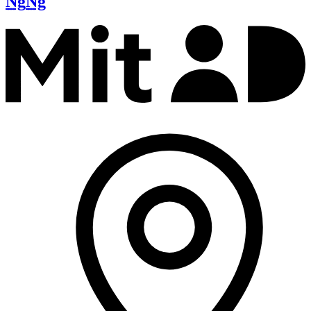
Ng
Ng