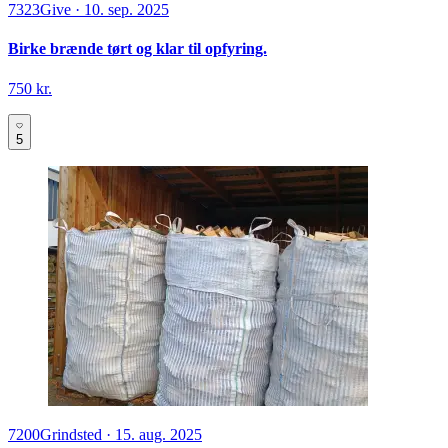
7323
Give
·
10. sep. 2025
Birke brænde tørt og klar til opfyring.
750 kr.
5
7200
Grindsted
·
15. aug. 2025