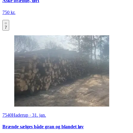
Aske brænde, tørt
750 kr.
7
7540
Haderup
·
31. jan.
Brænde sælges både gran og blandet løv