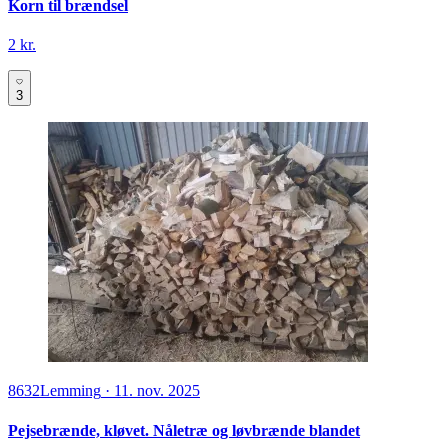
Korn til brændsel
2 kr.
3
8632
Lemming
·
11. nov. 2025
Pejsebrænde, kløvet. Nåletræ og løvbrænde blandet