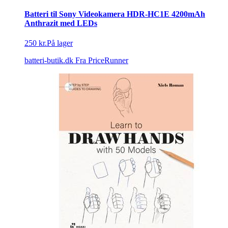
Batteri til Sony Videokamera HDR-HC1E 4200mAh
Anthrazit med LEDs
250 kr.
På lager
batteri-butik.dk
Fra PriceRunner