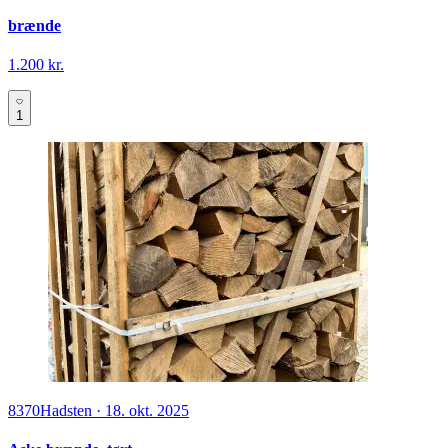
brænde
1.200 kr.
1
8370
Hadsten
·
18. okt. 2025