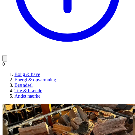
0
Bolig & have
Energi & opvarmning
Brændsel
Træ & brænde
Andet mærke