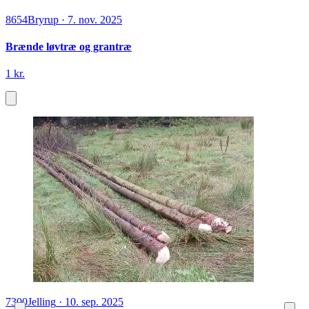
8654
Bryrup
·
7. nov. 2025
Brænde løvtræ og grantræ
1 kr.
7300
Jelling
·
10. sep. 2025