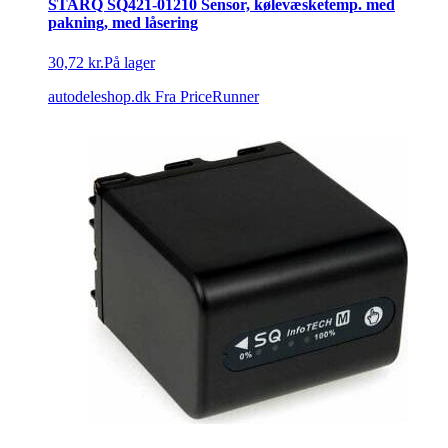
STARQ SQ421-01210 Sensor, kølevæsketemp. med
pakning, med låsering
30,72 kr.
På lager
autodeleshop.dk
Fra PriceRunner