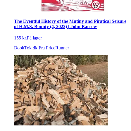
The Eventful History of the Mutiny and Piratical Seizure
of H.M.S. Bounty (4, 2022) | John Barrow
155 kr.
På lager
BookTok.dk
Fra PriceRunner