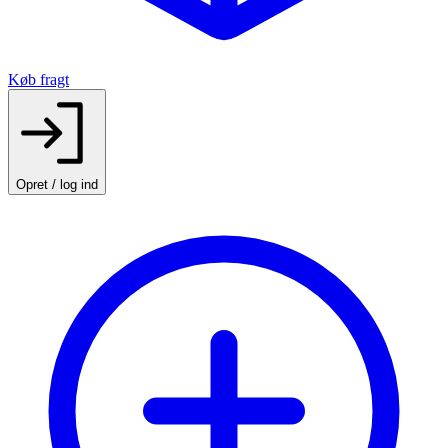
Køb fragt
Opret / log ind