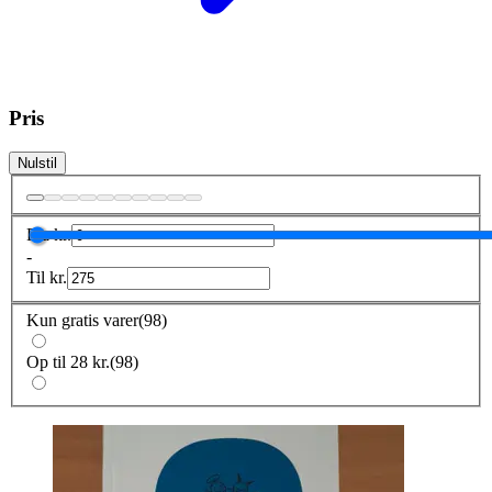
Pris
Nulstil
Fra
kr.
-
Til
kr.
Kun gratis varer
(
98
)
Op til 28 kr.
(
98
)