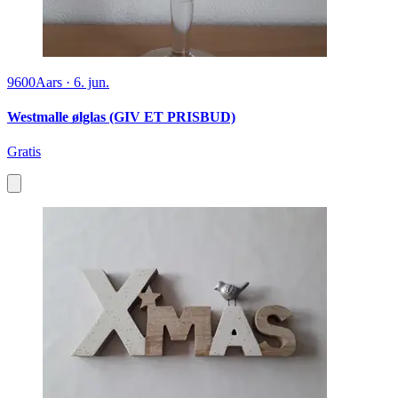
9600
Aars
·
6. jun.
Westmalle ølglas (GIV ET PRISBUD)
Gratis