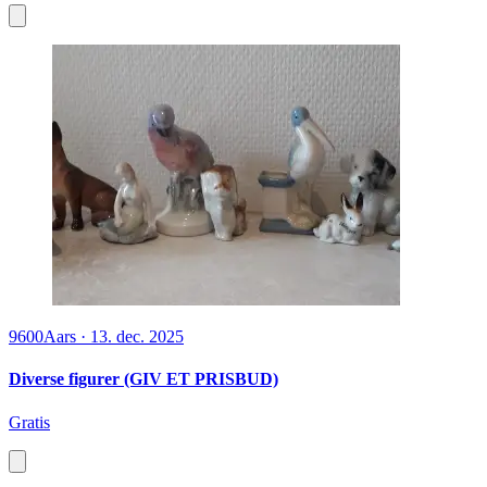
9600
Aars
·
13. dec. 2025
Diverse figurer (GIV ET PRISBUD)
Gratis