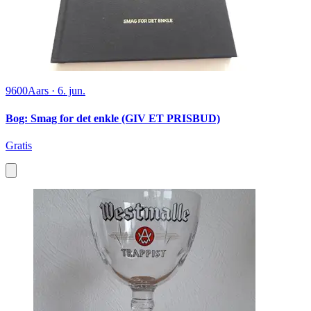
9600
Aars
·
6. jun.
Bog: Smag for det enkle (GIV ET PRISBUD)
Gratis