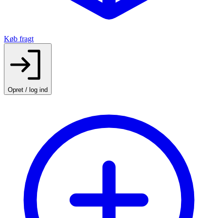
Køb fragt
Opret / log ind