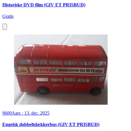
Historiske DVD film (GIV ET PRISBUD)
Gratis
9600
Aars
·
13. dec. 2025
Engelsk dobbeltdækkerbus (GIV ET PRISBUD)