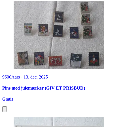
9600
Aars
·
13. dec. 2025
Pins med julemærker (GIV ET PRISBUD)
Gratis