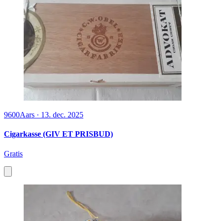
9600
Aars
·
13. dec. 2025
Cigarkasse (GIV ET PRISBUD)
Gratis