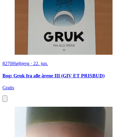
8270
Højbjerg
·
22. jun.
Bog: Gruk fra alle årene III (GIV ET PRISBUD)
Gratis