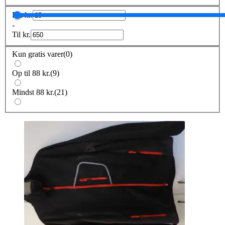
Fra
kr.
-
Til
kr.
Kun gratis varer
(
0
)
Op til 88 kr.
(
9
)
Mindst 88 kr.
(
21
)