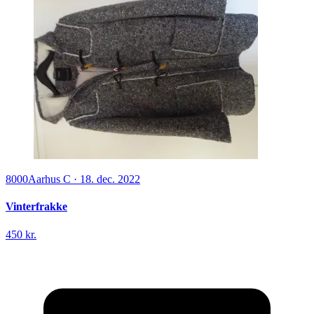
8000
Aarhus C
·
18. dec. 2022
Vinterfrakke
450 kr.