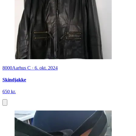
8000
Aarhus C
·
6. okt. 2024
Skindjakke
650 kr.