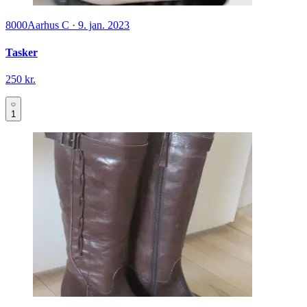
8000
Aarhus C
·
9. jan. 2023
Tasker
250 kr.
1