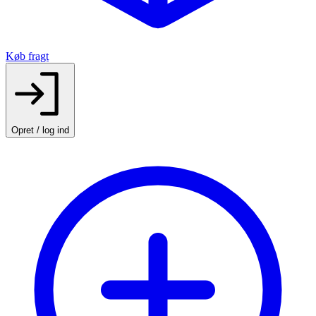
Køb fragt
Opret / log ind