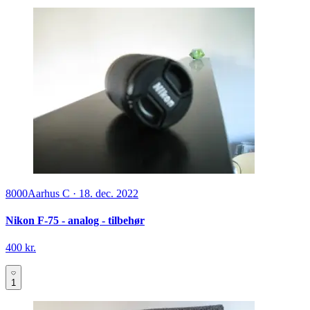
8000
Aarhus C
·
18. dec. 2022
Nikon F-75 - analog - tilbehør
400 kr.
1