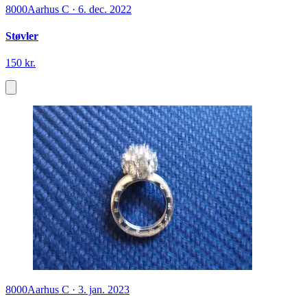
8000
Aarhus C
·
6. dec. 2022
Støvler
150 kr.
8000
Aarhus C
·
3. jan. 2023