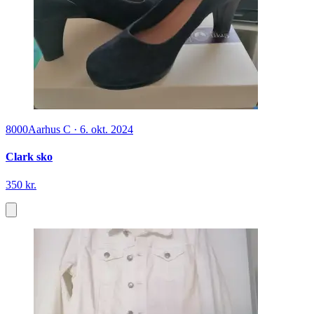
8000
Aarhus C
·
6. okt. 2024
Clark sko
350 kr.