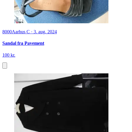
8000
Aarhus C
·
3. aug. 2024
Sandal fra Pavement
100 kr.