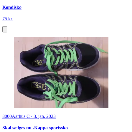
Kondisko
75 kr.
8000
Aarhus C
·
3. jan. 2023
Skal sælges nu -Kappa sportssko