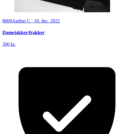
8000
Aarhus C
·
18. dec. 2022
Damejakker/frakker
300 kr.