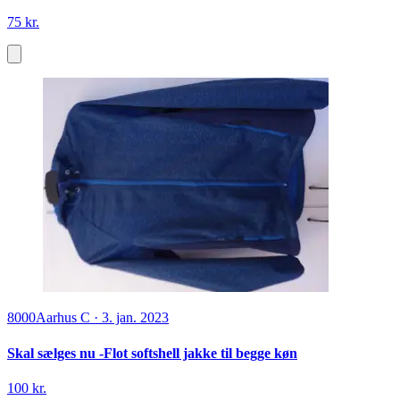
75 kr.
8000
Aarhus C
·
3. jan. 2023
Skal sælges nu -Flot softshell jakke til begge køn
100 kr.