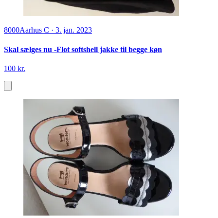
8000
Aarhus C
·
3. jan. 2023
Skal sælges nu -Flot softshell jakke til begge køn
100 kr.