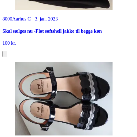
8000
Aarhus C
·
3. jan. 2023
Skal sælges nu -Flot softshell jakke til begge køn
100 kr.