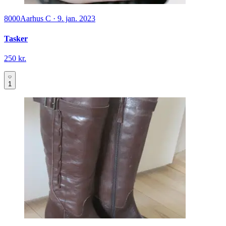
8000
Aarhus C
·
9. jan. 2023
Tasker
250 kr.
1