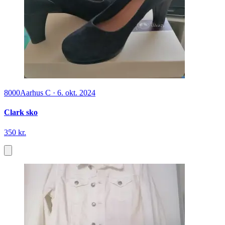
8000
Aarhus C
·
6. okt. 2024
Clark sko
350 kr.