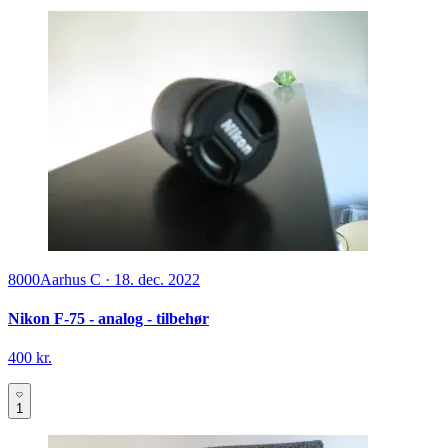
8000
Aarhus C
·
18. dec. 2022
Nikon F-75 - analog - tilbehør
400 kr.
1