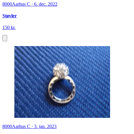
8000
Aarhus C
·
6. dec. 2022
Støvler
150 kr.
8000
Aarhus C
·
3. jan. 2023