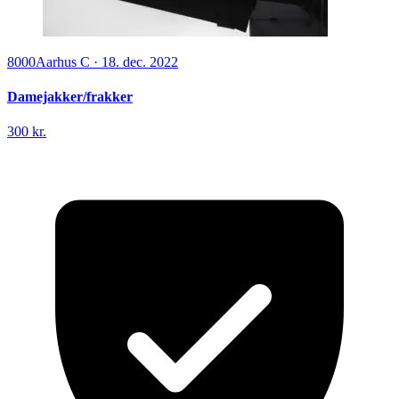
8000
Aarhus C
·
18. dec. 2022
Damejakker/frakker
300 kr.