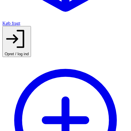
Køb fragt
Opret / log ind