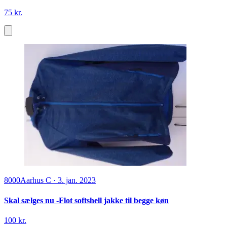
75 kr.
8000
Aarhus C
·
3. jan. 2023
Skal sælges nu -Flot softshell jakke til begge køn
100 kr.