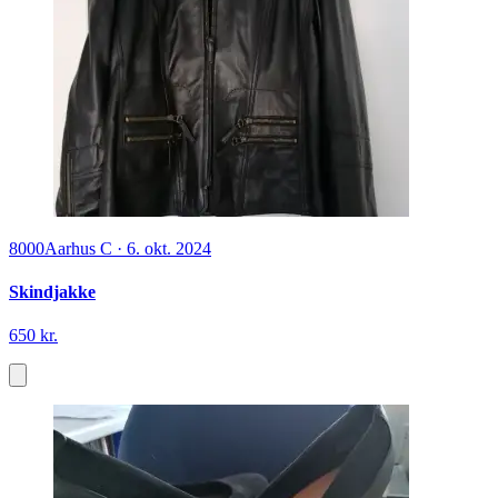
8000
Aarhus C
·
6. okt. 2024
Skindjakke
650 kr.