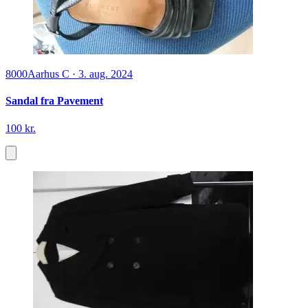
8000
Aarhus C
·
3. aug. 2024
Sandal fra Pavement
100 kr.