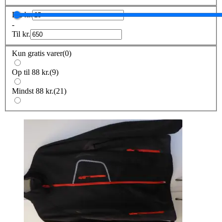
Fra
kr.
-
Til
kr.
Kun gratis varer
(
0
)
Op til 88 kr.
(
9
)
Mindst 88 kr.
(
21
)