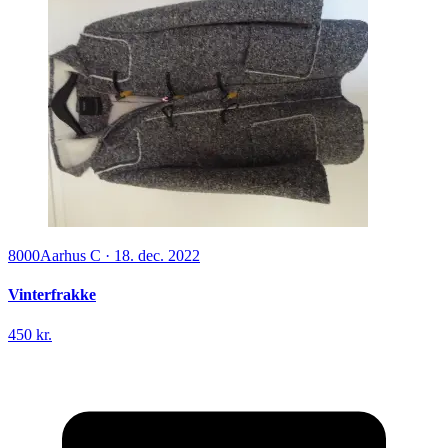
8000
Aarhus C
·
18. dec. 2022
Vinterfrakke
450 kr.