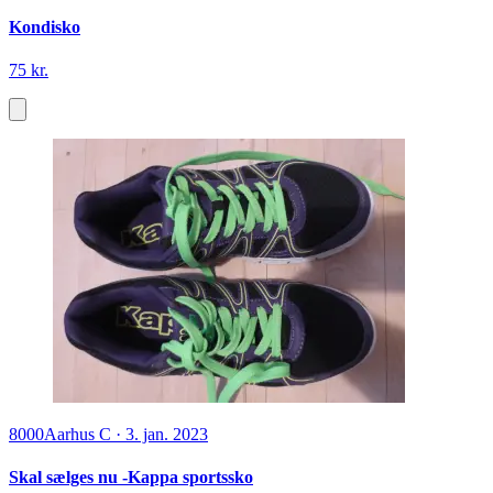
Kondisko
75 kr.
8000
Aarhus C
·
3. jan. 2023
Skal sælges nu -Kappa sportssko