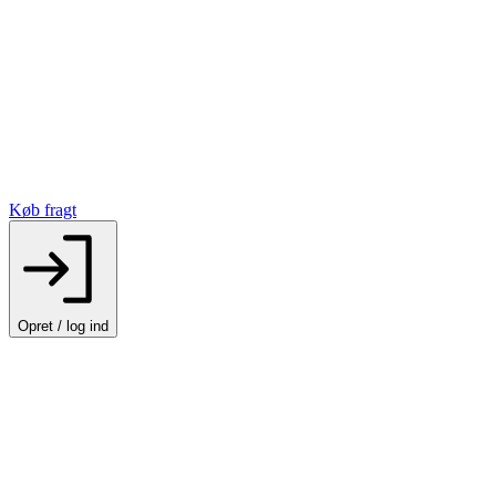
Køb fragt
Opret / log ind