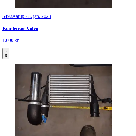
5492
Aarup
·
8. jan. 2023
Kondensor Volvo
1.000 kr.
6