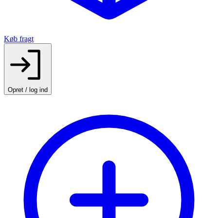
Køb fragt
Opret / log ind