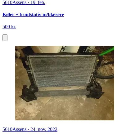
5610
Assens
·
19. feb.
Køler + frontstativ m/blæsere
500 kr.
5610
Assens
·
24. nov. 2022