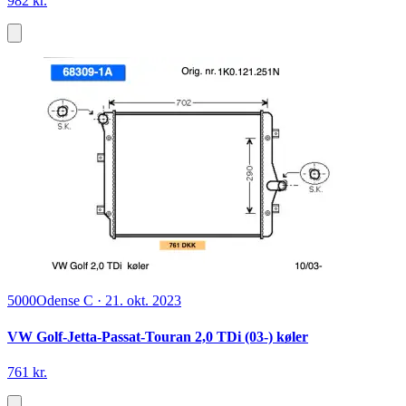
982 kr.
5000
Odense C
·
21. okt. 2023
VW Golf-Jetta-Passat-Touran 2,0 TDi (03-) køler
761 kr.