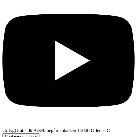
GulogGratis.dk A/S
Banegårdspladsen 1
5000 Odense C
Cookieindstillinger