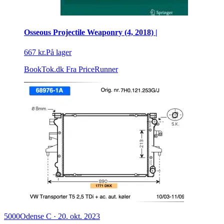
Osseous Projectile Weaponry (4, 2018) |
667 kr.
På lager
BookTok.dk
Fra PriceRunner
5000
Odense C
·
20. okt. 2023