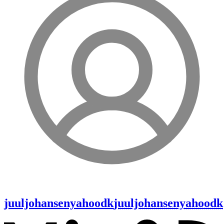
juuljohansenyahoodk
juuljohansenyahoodk