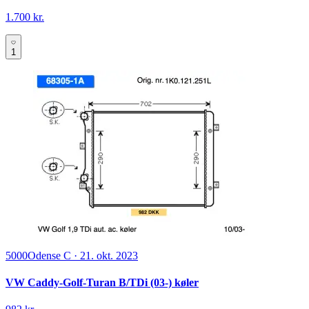
1.700 kr.
1
5000
Odense C
·
21. okt. 2023
VW Caddy-Golf-Turan B/TDi (03-) køler