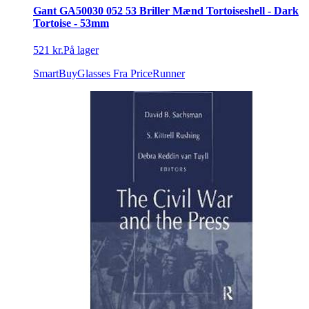
Gant GA50030 052 53 Briller Mænd Tortoiseshell - Dark
Tortoise - 53mm
521 kr.
På lager
SmartBuyGlasses
Fra PriceRunner