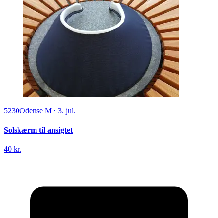
5230
Odense M
·
3. jul.
Solskærm til ansigtet
40 kr.