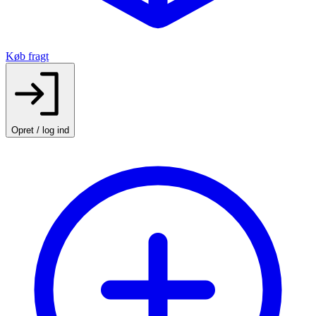
Køb fragt
Opret / log ind