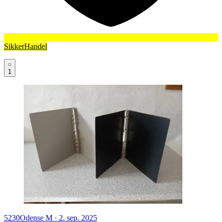
SikkerHandel
1
5230
Odense M
·
2. sep. 2025