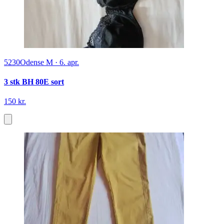
5230
Odense M
·
6. apr.
3 stk BH 80E sort
150 kr.