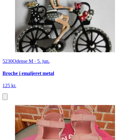
5230
Odense M
·
5. jun.
Broche i emaljeret metal
125 kr.