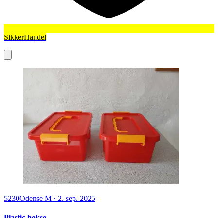
SikkerHandel
5230
Odense M
·
2. sep. 2025
Plastic bokse