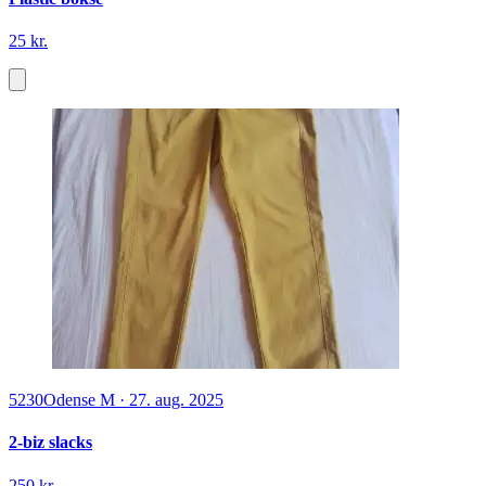
25 kr.
5230
Odense M
·
27. aug. 2025
2-biz slacks
250 kr.