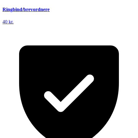
Ringbind/brevordnere
40 kr.