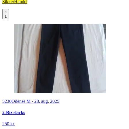
SikkerHandel
1
5230
Odense M
·
28. aug. 2025
2-Biz slacks
250 kr.