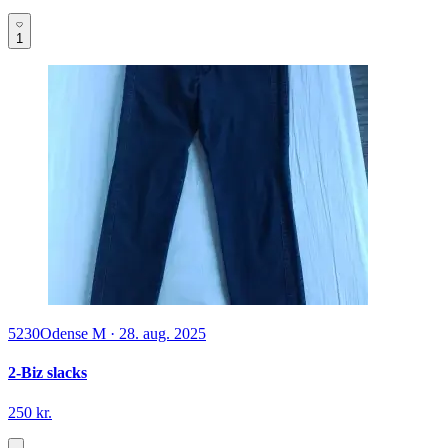
1
5230
Odense M
·
28. aug. 2025
2-Biz slacks
250 kr.