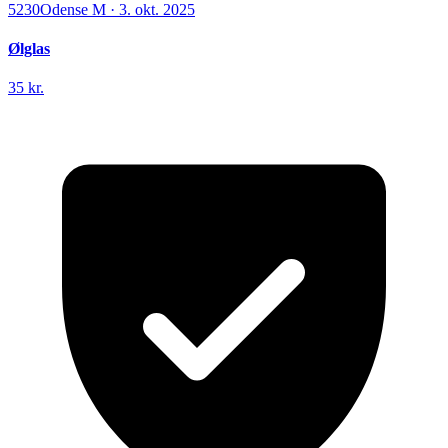
5230
Odense M
·
3. okt. 2025
Ølglas
35 kr.