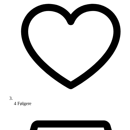
4
Følger
e