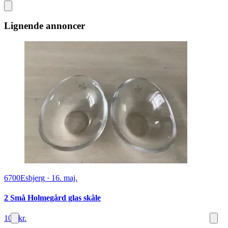
Lignende annoncer
6700
Esbjerg
·
16. maj.
2 Små Holmegård glas skåle
100 kr.