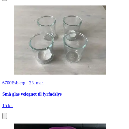
6700
Esbjerg
·
23. mar.
Små glas velegnet til fyrfadslys
15 kr.