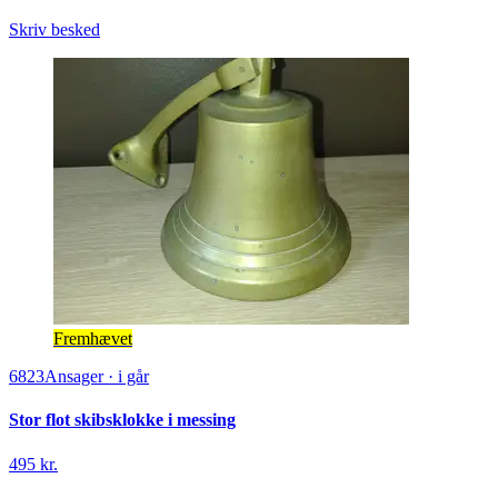
Skriv besked
Fremhævet
6823
Ansager
·
i går
Stor flot skibsklokke i messing
495 kr.