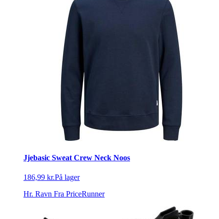
Jjebasic Sweat Crew Neck Noos
186,99 kr.
På lager
Hr. Ravn
Fra PriceRunner