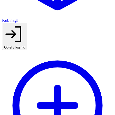
Køb fragt
Opret / log ind