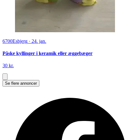
6700
Esbjerg
·
24. jan.
Påske kyllinger i keramik eller æggebæger
30 kr.
Se flere annoncer