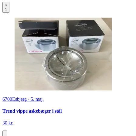
1
6700
Esbjerg
·
5. maj.
Trend vippe askebæger i stål
30 kr.