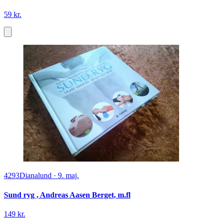
59 kr.
4293
Dianalund
·
9. maj.
Sund ryg , Andreas Aasen Berget, m.fl
149 kr.