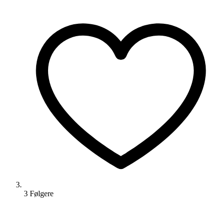
3
Følger
e