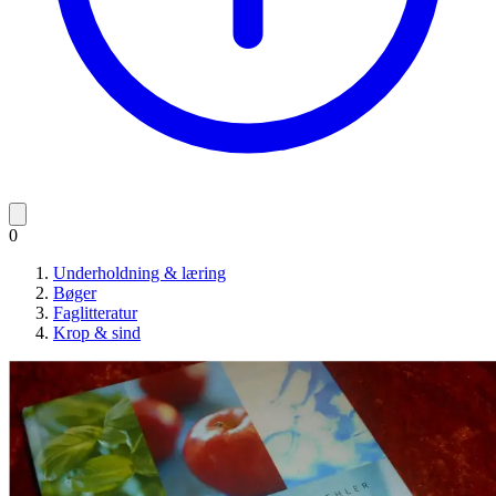
0
Underholdning & læring
Bøger
Faglitteratur
Krop & sind