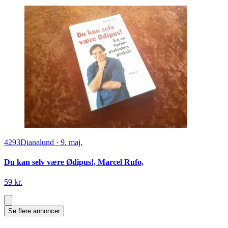
4293
Dianalund
·
9. maj.
Du kan selv være Ødipus!, Marcel Rufo,
59 kr.
Se flere annoncer