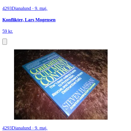
4293
Dianalund
·
9. maj.
Konflikter, Lars Mogensen
59 kr.
4293
Dianalund
·
9. maj.