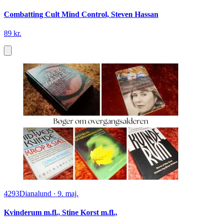
Combatting Cult Mind Control, Steven Hassan
89 kr.
4293
Dianalund
·
9. maj.
Kvinderum m.fl., Stine Korst m.fl.,