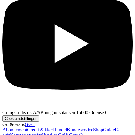
GulogGratis.dk A/S
Banegårdspladsen 1
5000 Odense C
Cookieindstillinger
Gul&Gratis
GG+
Abonnement
Credits
SikkerHandel
Kundeservice
Shop
Guide
E-