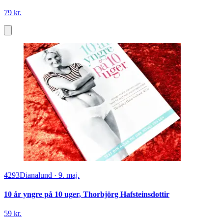
79 kr.
4293
Dianalund
·
9. maj.
10 år yngre på 10 uger, Thorbjörg Hafsteinsdottir
59 kr.