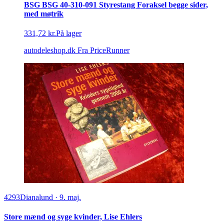
BSG BSG 40-310-091 Styrestang Foraksel begge sider,
med møtrik
331,72 kr.
På lager
autodeleshop.dk
Fra PriceRunner
4293
Dianalund
·
9. maj.
Store mænd og syge kvinder, Lise Ehlers