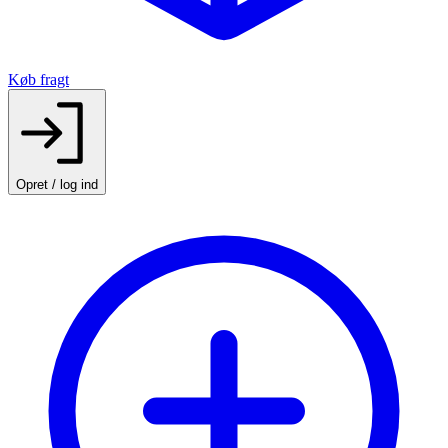
Køb fragt
Opret / log ind