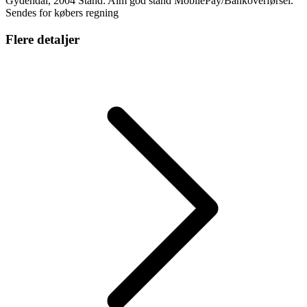
Gydendal, 2004 Stand: Alm god stand MobilePay/Bankoverførsel.
Sendes for købers regning
Flere detaljer