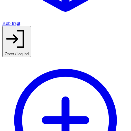
Køb fragt
Opret / log ind