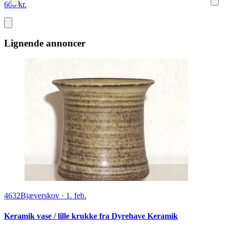
600 kr.
Lignende annoncer
4632
Bjæverskov
·
1. feb.
Keramik vase / lille krukke fra Dyrehave Keramik