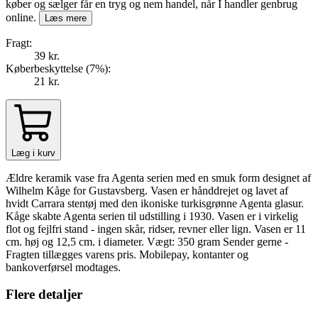
køber og sælger får en tryg og nem handel, når I handler genbrug
online.
Læs mere
Fragt:
39 kr.
Køberbeskyttelse (
7
%
):
21 kr.
Læg i kurv
Ældre keramik vase fra Agenta serien med en smuk form designet af
Wilhelm Kåge for Gustavsberg. Vasen er hånddrejet og lavet af
hvidt Carrara stentøj med den ikoniske turkisgrønne Agenta glasur.
Kåge skabte Agenta serien til udstilling i 1930. Vasen er i virkelig
flot og fejlfri stand - ingen skår, ridser, revner eller lign. Vasen er 11
cm. høj og 12,5 cm. i diameter. Vægt: 350 gram Sender gerne -
Fragten tillægges varens pris. Mobilepay, kontanter og
bankoverførsel modtages.
Flere detaljer