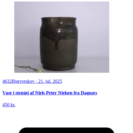
4632
Bjæverskov
·
21. jul. 2025
Vase i stentøj af Niels Peter Nielsen fra Dagnæs
450 kr.