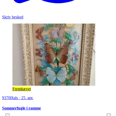
Skriv besked
Fremhævet
9370
Hals
·
25. apr.
Sommerfugle i ramme