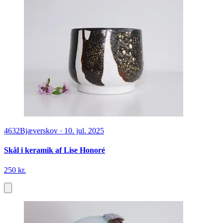
4632
Bjæverskov
·
10. jul. 2025
Skål i keramik af Lise Honoré
250 kr.