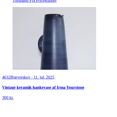
Thomann
Fra PriceRunner
4632
Bjæverskov
·
11. jul. 2025
Vintage keramik hankevase af Irma Yourstone
300 kr.