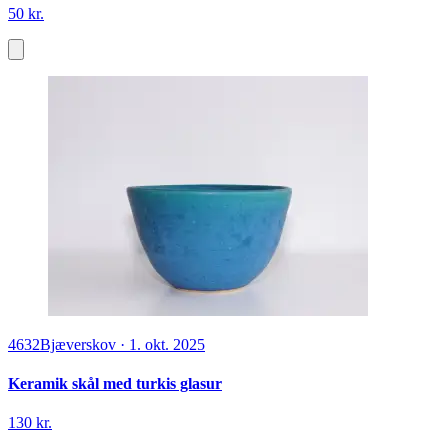
50 kr.
4632
Bjæverskov
·
1. okt. 2025
Keramik skål med turkis glasur
130 kr.