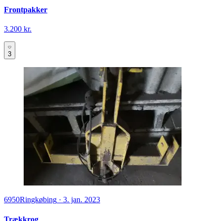
Frontpakker
3.200 kr.
3
6950
Ringkøbing
·
3. jan. 2023
Trækkrog