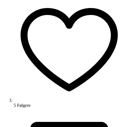
5
Følger
e