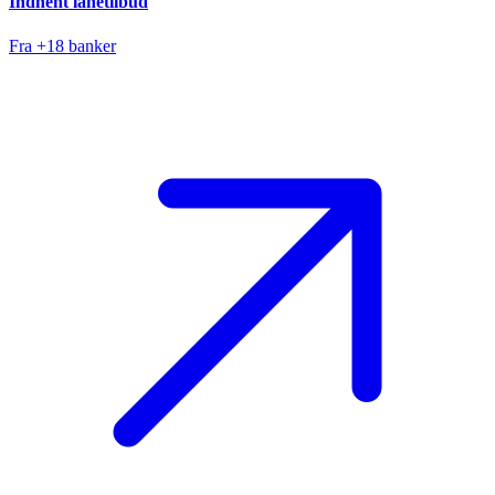
Indhent lånetilbud
Fra +18 banker