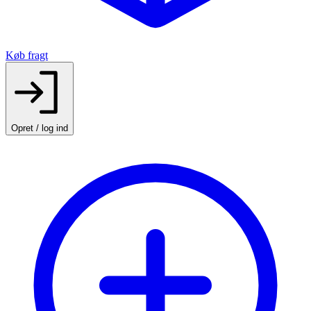
Køb fragt
Opret / log ind