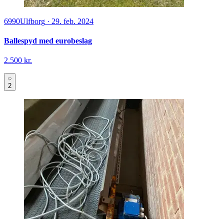
6990
Ulfborg
·
29. feb. 2024
Ballespyd med eurobeslag
2.500 kr.
2