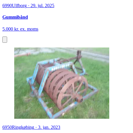
6990
Ulfborg
·
29. jul. 2025
Gummibånd
5.000 kr. ex. moms
6950
Ringkøbing
·
3. jan. 2023