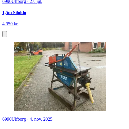
6990
Ulfborg
·
27. jul.
1,5m Siloklo
4.950 kr.
6990
Ulfborg
·
4. nov. 2025