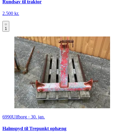
Rundsav til traktor
2.500 kr.
1
6990
Ulfborg
·
30. jan.
Halmspyd til Trepunkt ophæng