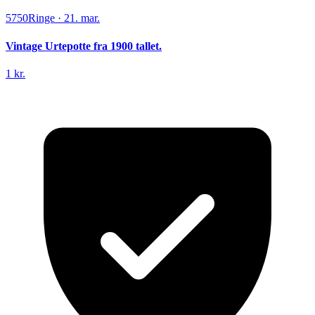
5750
Ringe
·
21. mar.
Vintage Urtepotte fra 1900 tallet.
1 kr.