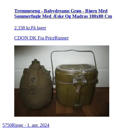
Tremmeseng - Babydreams Grøn - Bjørn Med
Sommerfugle Med Æske Og Madras 180x80 Cm
2.338 kr.
På lager
CDON DK
Fra PriceRunner
5750
Ringe
·
1. apr. 2024