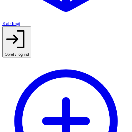
Køb fragt
Opret / log ind