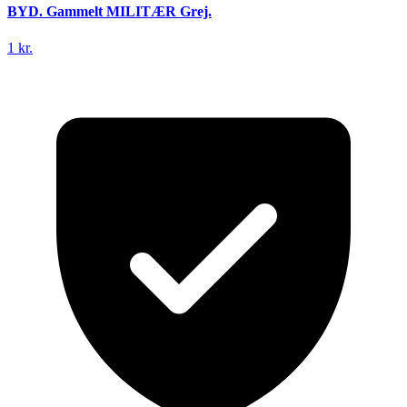
BYD. Gammelt MILITÆR Grej.
1 kr.