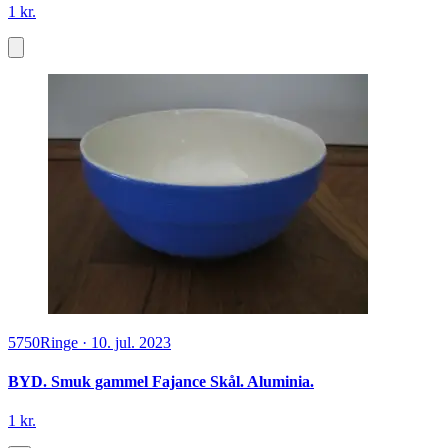
1 kr.
5750
Ringe
·
10. jul. 2023
BYD. Smuk gammel Fajance Skål. Aluminia.
1 kr.