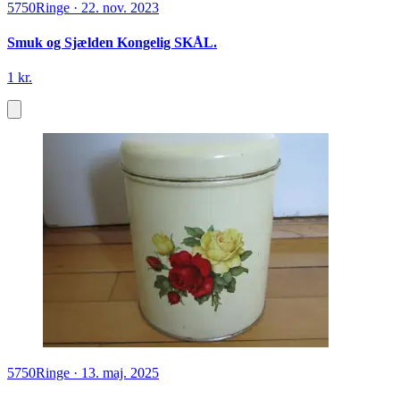
5750
Ringe
·
22. nov. 2023
Smuk og Sjælden Kongelig SKÅL.
1 kr.
5750
Ringe
·
13. maj. 2025