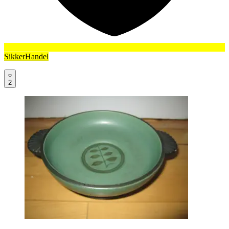
SikkerHandel
2