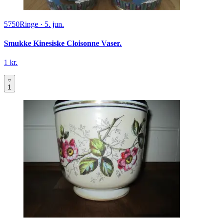
5750
Ringe
·
5. jun.
Smukke Kinesiske Cloisonne Vaser.
1 kr.
1