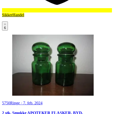
SikkerHandel
6
5750
Ringe
·
7. feb. 2024
2 stk. Smukke APOTEKER FLASKER. BYD.