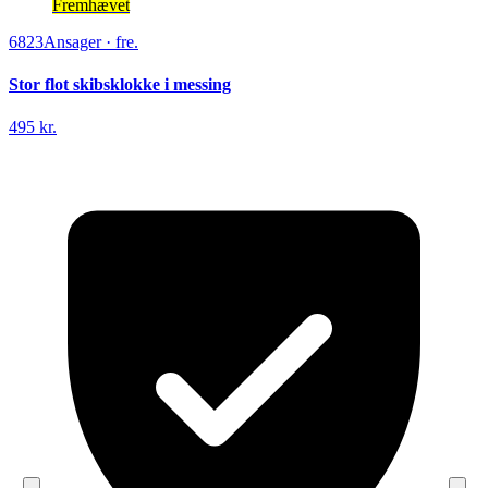
Fremhævet
6823
Ansager
·
fre.
Stor flot skibsklokke i messing
495 kr.