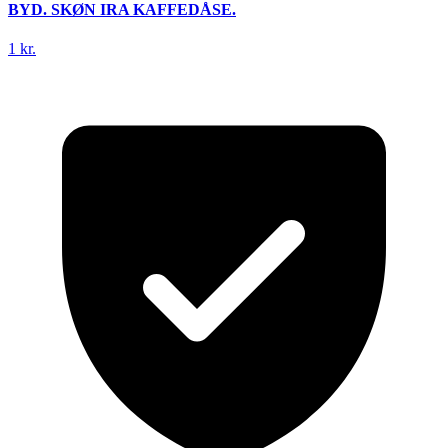
BYD. SKØN IRA KAFFEDÅSE.
1 kr.